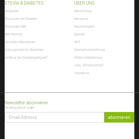
STEVIA & DIABETES
ÜBER UNS
Adipositas
Stevia Group
Blutzucker bei Diabetes
steviapura
Blutzucker-ABC
Nachhaltigkeit
BMI-Rechner
Qualität
Die süßen Alternativen
AGB
Süßungsmittel für Diabetiker
Datenschutzerklärung
Ist Stevia bei Diabetes geeignet?
Widerrufsbelehrung
Jobs - STEVIA GROUP
Impressum
Newsletter abonnieren
Abmeldung jederzeit möglich
EMAIL-
ADRESSE
abonnieren