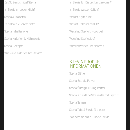
Das Süßungsmittel Stevia
Ist Stevia für Diabetiker geeignet?
Ist Stevia unbedenklich?
Ist Stevia wasserlöslich?
Stevia & Diabetes
Was ist Erythritol?
Der ideale Zuckerersatz
Was ist Rebaudiosid-A?
Stevia Inhaltsstoffe
Was sind Steviolglycoside?
Stevia Kalorien & Nährwerte
Was sind Stevioside?
Stevia Rezepte
Wissenswertes über Isomalt
Wie viele Kalorien hat Stevia?
STEVIA PRODUKT
INFORMATIONEN
Stevia Blätter
Stevia Extrakt Pulver
Stevia flüssig Süßungsmittel
Stevia Kristalline Streusüße mit Erythrit
Stevia Samen
Stevia Tabs & Stevia Tabletten
Zahncreme ohne Fluorid Stevia