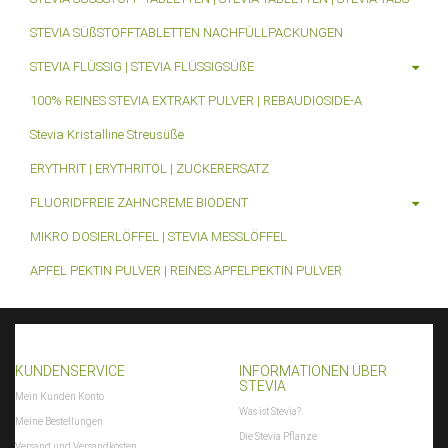
WarenkorbWarensumme
:
array (2)
$WarenkorbWarensumme
WarensummeLocalized
:
array (2)
$WarensummeLocalized
STEVIA SÜßSTOFFTABLETTEN NACHFÜLLPACKUNGEN
xajax_javascript
:
<script type="text/javascript" > /* <![CDATA[ */ if
STEVIA FLÜSSIG | STEVIA FLÜSSIGSÜßE
(typeof xajax == "undefined") { xajax = {}; xajax.config = {}; }else {if
(typeof xajax.config == "undefined") xajax.config = {}; }
100% REINES STEVIA EXTRAKT PULVER | REBAUDIOSIDE-A
xajax.config.requestURI = "toolsajax.server.php";
Stevia Kristalline Streusüße
xajax.config.statusMessages = false; xajax.config.waitCursor = false;
xajax.config.version = "xajax 0.5"; xajax.config.legacy = false;
ERYTHRIT | ERYTHRITOL | ZUCKERERSATZ
xajax.config.defaultMode = "asynchronous";
xajax.config.defaultMethod = "POST"; /* ]]> */ </script> <script ty[...]
FLUORIDFREIE ZAHNCREME BIODENT
$xajax_javascript
MIKRO DOSIERLÖFFEL | STEVIA MESSLÖFFEL
zuletztInWarenkorbGelegterArtikel
:
null
$zuletztInWarenkorbGelegterArtikel
APFEL PEKTIN PULVER | REINES APFELPEKTIN PULVER
KUNDENSERVICE
INFORMATIONEN ÜBER
STEVIA
Mein Kunden Konto
Was ist Stevia?
Meine Bestellungen
Die Stevia Pflanze
Versand und Versandkosten