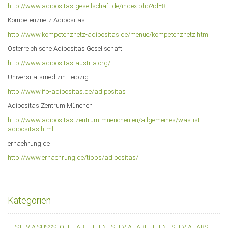
ShopURLSSL
:
https://steviashop24.com
http://www.adipositas-gesellschaft.de/index.php?id=8
$ShopURLSSL
showLoginCaptcha
:
false
$showLoginCaptcha
Kompetenznetz Adipositas
SID
:
$SID
http://www.kompetenznetz-adipositas.de/menue/kompetenznetz.html
sprachURL
:
assoc_array (6)
$sprachURL
Österreichische Adipositas Gesellschaft
Steuerpositionen
:
array (0)
$Steuerpositionen
TS_BUYERPROT_CLASSIC
:
CLASSIC
$TS_BUYERPROT_CLASSIC
http://www.adipositas-austria.org/
TS_BUYERPROT_EXCELLENCE
:
EXCELLENCE
Universitätsmedizin Leipzig
$TS_BUYERPROT_EXCELLENCE
http://www.ifb-adipositas.de/adipositas
updatedPositions
:
array (0)
$updatedPositions
Adipositas Zentrum München
WarenkorbArtikelanzahl
:
0
$WarenkorbArtikelanzahl
WarenkorbArtikelPositionenanzahl
:
0
http://www.adipositas-zentrum-muenchen.eu/allgemeines/was-ist-
adipositas.html
$WarenkorbArtikelPositionenanzahl
WarenkorbGesamtgewicht
:
0
$WarenkorbGesamtgewicht
ernaehrung.de
WarenkorbGesamtsumme
:
array (2)
$WarenkorbGesamtsumme
http://www.ernaehrung.de/tipps/adipositas/
Warenkorbtext
:
Es befinden sich keine Artikel im Warenkorb
$Warenkorbtext
WarenkorbVersandkostenfreiHinweis
:
Noch 69,00 &euro; und wir
versenden kostenfrei mit DHL innerhalb von Bermuda, Kanada,
Kategorien
Deutschland, Grönland, Mexiko, St. Pierre und Miquelon
$WarenkorbVersandkostenfreiHinweis
STEVIA SÜSSSTOFF-TABLETTEN | STEVIA TABLETTEN | STEVIA TABS