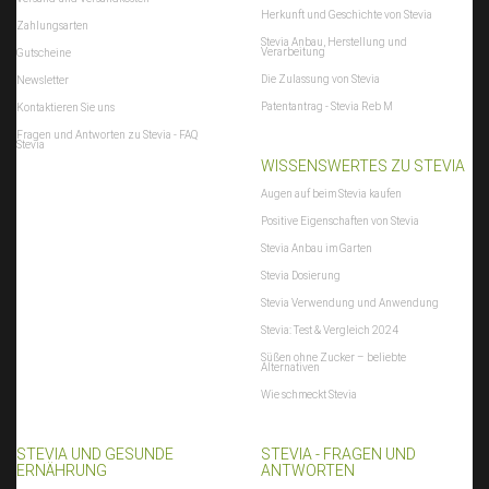
Herkunft und Geschichte von Stevia
Zahlungsarten
Stevia Anbau, Herstellung und
Verarbeitung
Gutscheine
Die Zulassung von Stevia
Newsletter
Patentantrag - Stevia Reb M
Kontaktieren Sie uns
Fragen und Antworten zu Stevia - FAQ
Stevia
WISSENSWERTES ZU STEVIA
Augen auf beim Stevia kaufen
Positive Eigenschaften von Stevia
Stevia Anbau im Garten
Stevia Dosierung
Stevia Verwendung und Anwendung
Stevia: Test & Vergleich 2024
Süßen ohne Zucker – beliebte
Alternativen
Wie schmeckt Stevia
STEVIA UND GESUNDE
STEVIA - FRAGEN UND
ERNÄHRUNG
ANTWORTEN