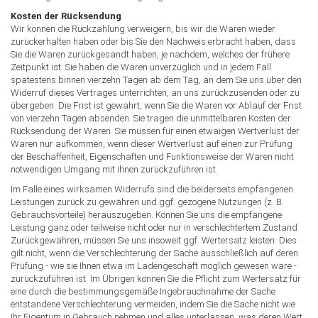
Kosten der Rücksendung
Wir können die Rückzahlung verweigern, bis wir die Waren wieder
zurückerhalten haben oder bis Sie den Nachweis erbracht haben, dass
Sie die Waren zurückgesandt haben, je nachdem, welches der frühere
Zeitpunkt ist. Sie haben die Waren unverzüglich und in jedem Fall
spätestens binnen vierzehn Tagen ab dem Tag, an dem Sie uns über den
Widerruf dieses Vertrages unterrichten, an uns zurückzusenden oder zu
übergeben. Die Frist ist gewahrt, wenn Sie die Waren vor Ablauf der Frist
von vierzehn Tagen absenden. Sie tragen die unmittelbaren Kosten der
Rücksendung der Waren. Sie müssen für einen etwaigen Wertverlust der
Waren nur aufkommen, wenn dieser Wertverlust auf einen zur Prüfung
der Beschaffenheit, Eigenschaften und Funktionsweise der Waren nicht
notwendigen Umgang mit ihnen zurückzuführen ist.
Im Falle eines wirksamen Widerrufs sind die beiderseits empfangenen
Leistungen zurück zu gewähren und ggf. gezogene Nutzungen (z. B.
Gebrauchsvorteile) herauszugeben. Können Sie uns die empfangene
Leistung ganz oder teilweise nicht oder nur in verschlechtertem Zustand
Zurückgewähren, müssen Sie uns insoweit ggf. Wertersatz leisten. Dies
gilt nicht, wenn die Verschlechterung der Sache ausschließlich auf deren
Prüfung - wie sie Ihnen etwa im Ladengeschäft möglich gewesen wäre -
zurückzuführen ist. Im Übrigen können Sie die Pflicht zum Wertersatz für
eine durch die bestimmungsgemäße Ingebrauchnahme der Sache
entstandene Verschlechterung vermeiden, indem Sie die Sache nicht wie
Ihr Eigentum in Gebrauch nehmen und alles unterlassen, was deren Wert