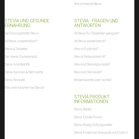
Wie schmeckt Stevia
STEVIA UND GESUNDE
STEVIA - FRAGEN UND
ERNÄHRUNG
ANTWORTEN
Das Süßungsmittel Stevia
Ist Stevia für Diabetiker geeignet?
Ist Stevia unbedenklich?
Ist Stevia wasserlöslich?
Stevia & Diabetes
Was ist Erythritol?
Der ideale Zuckerersatz
Was ist Rebaudiosid-A?
Stevia Inhaltsstoffe
Was sind Steviolglycoside?
Stevia Kalorien & Nährwerte
Was sind Stevioside?
Stevia Rezepte
Wissenswertes über Isomalt
Wie viele Kalorien hat Stevia?
STEVIA PRODUKT
INFORMATIONEN
Stevia Blätter
Stevia Extrakt Pulver
Stevia flüssig Süßungsmittel
Stevia Kristalline Streusüße mit Erythrit