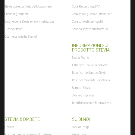
(typeof xajax.config == "undefined") xajax.config = {}; }
Stevia come sostituto dello zucchero
Cos'è Rebaudiosid-A?
xajax.config.requestURI = "toolsajax.server.php";
Stevia Ingredienti
Cosa sono i glicosidi steviolici?
xajax.config.statusMessages = false; xajax.config.waitCursor = false;
Calorie della Stevia e valori nutrizionali
Cosa sono gli steviosidi?
xajax.config.version = "xajax 0.5"; xajax.config.legacy = false;
Ricette Stevia
Cose da sapere sull'isomalto
xajax.config.defaultMode = "asynchronous";
Quante calorie ha Stevia?
xajax.config.defaultMethod = "POST"; /* ]]> */ </script> <script ty[...]
INFORMAZIONI SUL
$xajax_javascript
PRODOTTO STEVIA
zuletztInWarenkorbGelegterArtikel
:
null
Stevia Foglie
$zuletztInWarenkorbGelegterArtikel
Estratto di Stevia in polvere
Dolcificante liquido Stevia
Dolcificante cristallino Stevia
Seme di Stevia
Stevia compresse
Dentifricio senza fluoro Stevia
STEVIA & DIABETE
SU DI NOI
Obesità
Stevia Group
Zucchero nel sangue per il diabete
steviapura