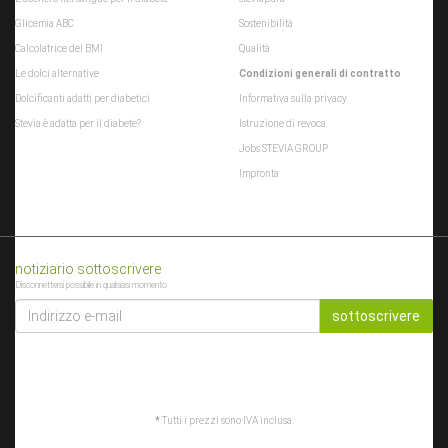
Glicemia ABC
Sostenibilità
Calcolatrice del BMI
Qualità
Le dolci alternative
Condizioni generali di contratto
Dolcificanti adatti per diabetici
Informativa sulla privacy
Stevia è adatta per il diabete?
Istruzione di revoca
Jobs STEVIA GROUP
Impronta
notiziario sottoscrivere
Disconnettersi possibile in qualsiasi momento
INDIRIZZO
E-
sottoscrivere
MAIL
*
Tutti i prezzi sono IVA inclusa.