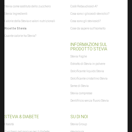
(typeof xajax.config == "undefined") xajax.config = {}; }
Stevia come sostituto dello zucchero
Cos'è Rebaudiosid-A?
xajax.config.requestURI = "toolsajax.server.php";
Stevia Ingredienti
Cosa sono i glicosidi steviolici?
xajax.config.statusMessages = false; xajax.config.waitCursor = false;
Calorie della Stevia e valori nutrizionali
Cosa sono gli steviosidi?
xajax.config.version = "xajax 0.5"; xajax.config.legacy = false;
Ricette Stevia
Cose da sapere sull'isomalto
xajax.config.defaultMode = "asynchronous";
Quante calorie ha Stevia?
xajax.config.defaultMethod = "POST"; /* ]]> */ </script> <script ty[...]
INFORMAZIONI SUL
$xajax_javascript
PRODOTTO STEVIA
zuletztInWarenkorbGelegterArtikel
:
null
Stevia Foglie
$zuletztInWarenkorbGelegterArtikel
Estratto di Stevia in polvere
Dolcificante liquido Stevia
Dolcificante cristallino Stevia
Seme di Stevia
Stevia compresse
Dentifricio senza fluoro Stevia
STEVIA & DIABETE
SU DI NOI
Obesità
Stevia Group
Zucchero nel sangue per il diabete
steviapura