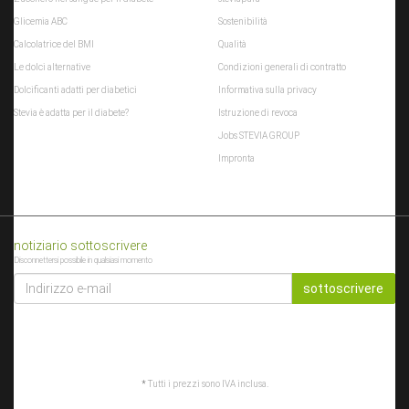
Glicemia ABC
Sostenibilità
Calcolatrice del BMI
Qualità
Le dolci alternative
Condizioni generali di contratto
Dolcificanti adatti per diabetici
Informativa sulla privacy
Stevia è adatta per il diabete?
Istruzione di revoca
Jobs STEVIA GROUP
Impronta
notiziario sottoscrivere
Disconnettersi possibile in qualsiasi momento
INDIRIZZO
E-
sottoscrivere
MAIL
*
Tutti i prezzi sono IVA inclusa.