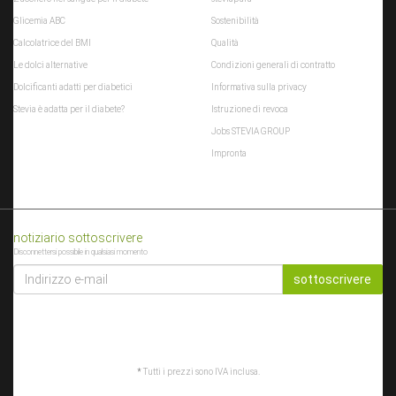
Glicemia ABC
Sostenibilità
Calcolatrice del BMI
Qualità
Le dolci alternative
Condizioni generali di contratto
Dolcificanti adatti per diabetici
Informativa sulla privacy
Stevia è adatta per il diabete?
Istruzione di revoca
Jobs STEVIA GROUP
Impronta
notiziario sottoscrivere
Disconnettersi possibile in qualsiasi momento
INDIRIZZO
E-
sottoscrivere
MAIL
*
Tutti i prezzi sono IVA inclusa.