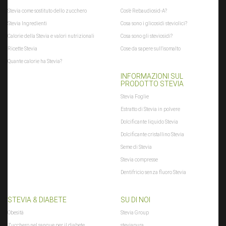
(typeof xajax.config == "undefined") xajax.config = {}; }
Stevia come sostituto dello zucchero
Cos'è Rebaudiosid-A?
xajax.config.requestURI = "toolsajax.server.php";
Stevia Ingredienti
Cosa sono i glicosidi steviolici?
xajax.config.statusMessages = false; xajax.config.waitCursor = false;
Calorie della Stevia e valori nutrizionali
Cosa sono gli steviosidi?
xajax.config.version = "xajax 0.5"; xajax.config.legacy = false;
Ricette Stevia
Cose da sapere sull'isomalto
xajax.config.defaultMode = "asynchronous";
Quante calorie ha Stevia?
xajax.config.defaultMethod = "POST"; /* ]]> */ </script> <script ty[...]
INFORMAZIONI SUL
$xajax_javascript
PRODOTTO STEVIA
zuletztInWarenkorbGelegterArtikel
:
null
Stevia Foglie
$zuletztInWarenkorbGelegterArtikel
Estratto di Stevia in polvere
Dolcificante liquido Stevia
Dolcificante cristallino Stevia
Seme di Stevia
Stevia compresse
Dentifricio senza fluoro Stevia
STEVIA & DIABETE
SU DI NOI
Obesità
Stevia Group
Zucchero nel sangue per il diabete
steviapura