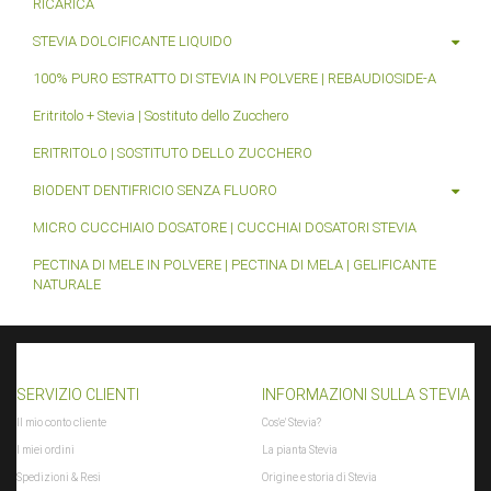
RICARICA
$PFAD_GFX_BEWERTUNG_STERNE
STEVIA DOLCIFICANTE LIQUIDO
PFAD_INCLUDES_LIBS
:
includes/libs/
$PFAD_INCLUDES_LIBS
PFAD_MINIFY
:
includes/libs/minify
$PFAD_MINIFY
100% PURO ESTRATTO DI STEVIA IN POLVERE | REBAUDIOSIDE-A
PFAD_UPLOADIFY
:
includes/libs/uploadify/
$PFAD_UPLOADIFY
Eritritolo + Stevia | Sostituto dello Zucchero
PFAD_UPLOAD_CALLBACK
:
includes/ext/uploads_cb.php
$PFAD_UPLOAD_CALLBACK
ERITRITOLO | SOSTITUTO DELLO ZUCCHERO
requestURL
:
Il-dolcificante-Stevia
$requestURL
SCRIPT_NAME
:
/jtlshop/index.php
BIODENT DENTIFRICIO SENZA FLUORO
$SCRIPT_NAME
session_id
:
acg44cfcfb77fp4sasrd0r0in5
$session_id
MICRO CUCCHIAIO DOSATORE | CUCCHIAI DOSATORI STEVIA
session_name
:
JTLSHOP
$session_name
session_notwendig
:
false
$session_notwendig
PECTINA DI MELE IN POLVERE | PECTINA DI MELA | GELIFICANTE
NATURALE
ShopLogoURL
:
bilder/intern/shoplogo/jtlshoplogo.png
$ShopLogoURL
ShopLogoURL_abs
:
https://steviashop24.com/bilder/intern/shoplogo/jtlshoplogo.png
$ShopLogoURL_abs
SERVIZIO CLIENTI
INFORMAZIONI SULLA STEVIA
ShopURL
:
https://steviashop24.com
$ShopURL
Il mio conto cliente
Cos'e' Stevia?
ShopURLSSL
:
https://steviashop24.com
$ShopURLSSL
I miei ordini
La pianta Stevia
showLoginCaptcha
:
false
$showLoginCaptcha
SID
:
Spedizioni & Resi
Origine e storia di Stevia
$SID