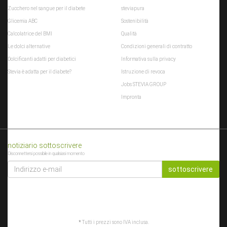
Zucchero nel sangue per il diabete
steviapura
Glicemia ABC
Sostenibilità
Calcolatrice del BMI
Qualità
Le dolci alternative
Condizioni generali di contratto
Dolcificanti adatti per diabetici
Informativa sulla privacy
Stevia è adatta per il diabete?
Istruzione di revoca
Jobs STEVIA GROUP
Impronta
notiziario sottoscrivere
Disconnettersi possibile in qualsiasi momento
INDIRIZZO
E-
sottoscrivere
MAIL
*
Tutti i prezzi sono IVA inclusa.