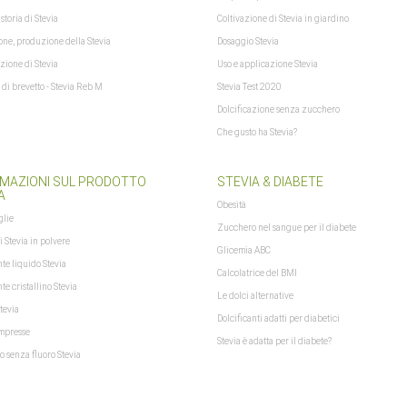
storia di Stevia
Coltivazione di Stevia in giardino
one, produzione della Stevia
Dosaggio Stevia
zione di Stevia
Uso e applicazione Stevia
i brevetto - Stevia Reb M
Stevia Test 2020
Dolcificazione senza zucchero
Che gusto ha Stevia?
ratuitamente conDHLentroBermuda, Canada, Germany, Greenland, Mexico, Saint 
MAZIONI SUL PRODOTTO
STEVIA & DIABETE
A
Obesità
glie
Zucchero nel sangue per il diabete
f xajax == "undefined") { xajax = {}; xajax.config = {}; }else {if (typeof xajax.config =
i Stevia in polvere
Glicemia ABC
aitCursor = false; xajax.config.version = "xajax 0.5"; xajax.config.legacy = false; 
nte liquido Stevia
Calcolatrice del BMI
te cristallino Stevia
Le dolci alternative
tevia
Dolcificanti adatti per diabetici
ompresse
Stevia è adatta per il diabete?
io senza fluoro Stevia