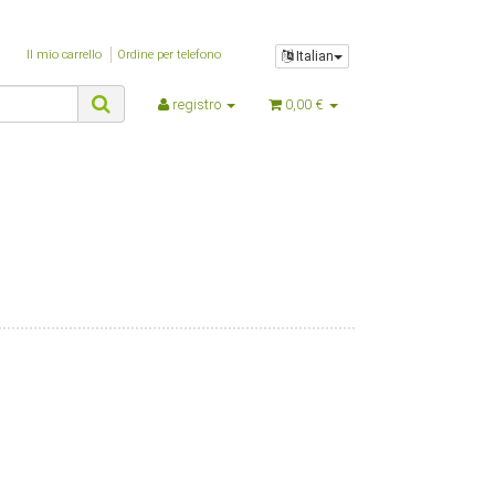
$nZeitGebraucht
$oBox
Il mio carrello
Ordine per telefono
Italian
$oBrowser
$oPlugin_evo_editor
registro
0,00 €
$oPlugin_jst_shop_faq
$oPlugin_jtl_debug
$oPlugin_jtl_dhlwunschpaket
$oPlugin_jtl_paypal
$oPlugin_jtl_search
$oPlugin_lfs_spamprotector
$oPlugin_netzdingeDE_google_codes
$oSpezialseiten_arr
$oSuchspecialoverlay_arr
$oSuchspecial_arr
$oTrennzeichenGewicht
$oTrennzeichenMenge
$oUnterKategorien_arr
$parentTemplateDir
$parent_template_path
$PFAD_AJAXSUGGEST