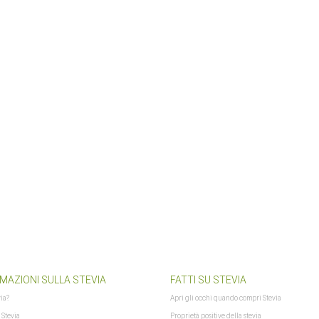
lshoplogo.png
MAZIONI SULLA STEVIA
FATTI SU STEVIA
via?
Apri gli occhi quando compri Stevia
 Stevia
Proprietà positive della stevia