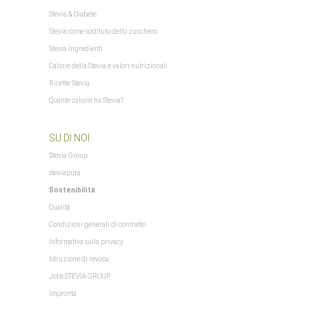
$Steuerpositionen
Stevia & Diabete
$TS_BUYERPROT_CLASSIC
$TS_BUYERPROT_EXCELLENCE
Stevia come sostituto dello zucchero
$updatedPositions
Stevia Ingredienti
$WarenkorbArtikelanzahl
Calorie della Stevia e valori nutrizionali
$WarenkorbArtikelPositionenanzahl
Ricette Stevia
$WarenkorbGesamtgewicht
Quante calorie ha Stevia?
$WarenkorbGesamtsumme
$Warenkorbtext
Pierre and Miquelon
SU DI NOI
$WarenkorbVersandkostenfreiHinweis
$WarenkorbWarensumme
Stevia Group
$WarensummeLocalized
steviapura
= "undefined") xajax.config = {}; } xajax.config.requestURI =
Sostenibilità
xajax.config.defaultMode = "asynchronous"; xajax.config.defaultMethod = "POST";
Qualità
$xajax_javascript
Condizioni generali di contratto
$zuletztInWarenkorbGelegterArtikel
Informativa sulla privacy
Istruzione di revoca
Jobs STEVIA GROUP
Impronta