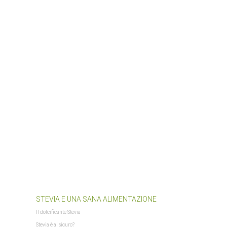
$PFAD_BILDER_BANNER
$PFAD_FLASHCHART
$PFAD_FLASHCLOUD
$PFAD_GFX_BEWERTUNG_STERNE
$PFAD_INCLUDES_LIBS
$PFAD_MINIFY
$PFAD_UPLOADIFY
$PFAD_UPLOAD_CALLBACK
$requestURL
$SCRIPT_NAME
$session_id
$session_name
$session_notwendig
$ShopLogoURL
$ShopLogoURL_abs
$ShopURL
$ShopURLSSL
$showLoginCaptcha
STEVIA E UNA SANA ALIMENTAZIONE
$SID
Il dolcificante Stevia
$sprachURL
Stevia è al sicuro?