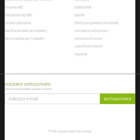
Glicemia ABC
Sostenibilità
Calcolatrice del BMI
Qualità
Le dolci alternative
Condizioni generali di contratto
Dolcificanti adatti per diabetici
Informativa sulla privacy
Stevia è adatta per il diabete?
Istruzione di revoca
Jobs STEVIA GROUP
Impronta
notiziario sottoscrivere
Disconnettersi possibile in qualsiasi momento
INDIRIZZO
E-
sottoscrivere
MAIL
*
Tutti i prezzi sono IVA inclusa.