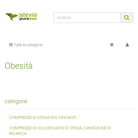
oPlugin_lfs_spamprotector
:
object
$oPlugin_lfs_spamprotector
oPlugin_netzdingeDE_google_codes
:
object
$oPlugin_netzdingeDE_google_codes
oSpezialseiten_arr
:
assoc_array (10)
$oSpezialseiten_arr
oSuchspecialoverlay_arr
:
array (0)
$oSuchspecialoverlay_arr
oSuchspecial_arr
:
assoc_array (6)
$oSuchspecial_arr
oTrennzeichenGewicht
:
object
$oTrennzeichenGewicht
Tutte le categorie
oTrennzeichenMenge
:
object
$oTrennzeichenMenge
oUnterKategorien_arr
:
array (0)
$oUnterKategorien_arr
parentTemplateDir
:
templates/Evo/
$parentTemplateDir
Obesità
parent_template_path
:
/var/www/html/jtlshop/templates/Evo/
$parent_template_path
PFAD_AJAXSUGGEST
:
includes/libs/ajaxsuggest/
$PFAD_AJAXSUGGEST
PFAD_BILDER_BANNER
:
bilder/banner/
$PFAD_BILDER_BANNER
categorie
PFAD_FLASHCHART
:
includes/libs/flashchart/
$PFAD_FLASHCHART
PFAD_FLASHCLOUD
:
includes/libs/flashcloud/
COMPRESSE DI STEVIA DOLCIFICANTI
$PFAD_FLASHCLOUD
COMPRESSE DI DOLCIFICANTE DI STEVIA CONFEZIONE DI
PFAD_GFX_BEWERTUNG_STERNE
:
gfx/bewertung_sterne/
RICARICA
$PFAD_GFX_BEWERTUNG_STERNE