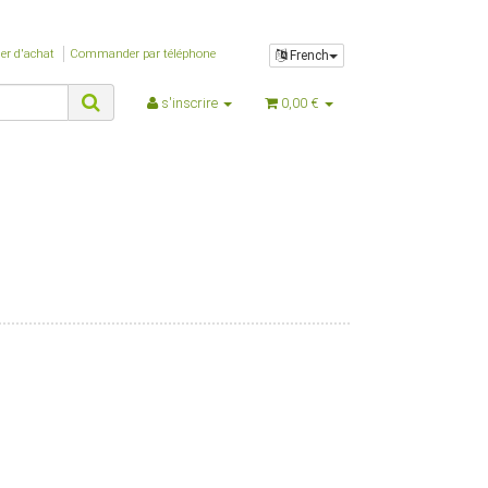
$nSeitenTyp
$nTemplateVersion
er d'achat
Commander par téléphone
French
$nZeitGebraucht
$oBox
s'inscrire
0,00 €
$oBrowser
$oPlugin_evo_editor
$oPlugin_jst_shop_faq
$oPlugin_jtl_debug
$oPlugin_jtl_dhlwunschpaket
$oPlugin_jtl_paypal
$oPlugin_jtl_search
$oPlugin_lfs_spamprotector
$oPlugin_netzdingeDE_google_codes
$oSpezialseiten_arr
$oSuchspecialoverlay_arr
$oSuchspecial_arr
$oTrennzeichenGewicht
$oTrennzeichenMenge
$oUnterKategorien_arr
$parentTemplateDir