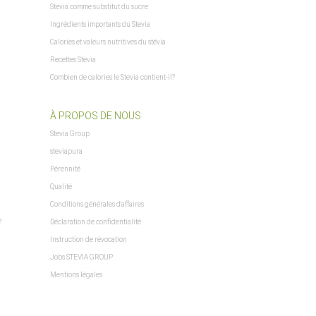
Stevia comme substitut du sucre
$sprachURL
Ingrédients importants du Stevia
$Steuerpositionen
$TS_BUYERPROT_CLASSIC
Calories et valeurs nutritives du stévia
$TS_BUYERPROT_EXCELLENCE
Recettes Stevia
$updatedPositions
Combien de calories le Stevia contient-il?
$WarenkorbArtikelanzahl
$WarenkorbArtikelPositionenanzahl
À PROPOS DE NOUS
$WarenkorbGesamtgewicht
Stevia Group
$WarenkorbGesamtsumme
$Warenkorbtext
steviapura
erre and Miquelon
$WarenkorbVersandkostenfreiHinweis
Pérennité
$WarenkorbWarensumme
Qualité
$WarensummeLocalized
Conditions générales d'affaires
= "undefined") xajax.config = {}; } xajax.config.requestURI =
?
Déclaration de confidentialité
xajax.config.defaultMode = "asynchronous"; xajax.config.defaultMethod = "POST";
Instruction de révocation
$xajax_javascript
Jobs STEVIA GROUP
$zuletztInWarenkorbGelegterArtikel
Mentions légales