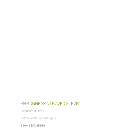
$parent_template_path
$PFAD_AJAXSUGGEST
$PFAD_BILDER_BANNER
$PFAD_FLASHCHART
$PFAD_FLASHCLOUD
$PFAD_GFX_BEWERTUNG_STERNE
$PFAD_INCLUDES_LIBS
$PFAD_MINIFY
$PFAD_UPLOADIFY
$PFAD_UPLOAD_CALLBACK
$requestURL
$SCRIPT_NAME
$session_id
$session_name
$session_notwendig
$ShopLogoURL
$ShopLogoURL_abs
EN BONNE SANTÉ AVEC STEVIA
$ShopURL
L'édulcorant Stevia
$ShopURLSSL
Le Stevia est-il sans danger ?
$showLoginCaptcha
Stevia & Diabète
$SID