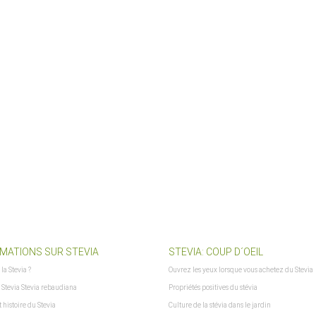
lshoplogo.png
MATIONS SUR STEVIA
STEVIA: COUP D´OEIL
 la Stevia ?
Ouvrez les yeux lorsque vous achetez du Stevia
 Stevia Stevia rebaudiana
Propriétés positives du stévia
t histoire du Stevia
Culture de la stévia dans le jardin