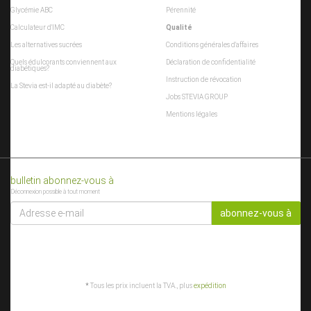
Glycémie ABC
Pérennité
Calculateur d'IMC
Qualité
Les alternatives sucrées
Conditions générales d'affaires
Quels édulcorants conviennent aux
Déclaration de confidentialité
diabétiques?
Instruction de révocation
La Stevia est-il adapté au diabète?
Jobs STEVIA GROUP
Mentions légales
bulletin abonnez-vous à
Déconnexion possible à tout moment
ADRESSE
E-
abonnez-vous à
MAIL
*
Tous les prix incluent la TVA., plus
expédition