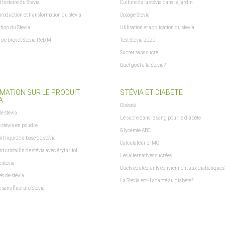
t histoire du Stevia
Culture de la stévia dans le jardin
production et transformation du stévia
Dosage Stevia
tion du Stevia
Utilisation et application du stévia
de brevet Stevia Reb M
Test Stevia 2020
Sucrer sans sucre
Quel goût a la Stevia?
MATION SUR LE PRODUIT
STÉVIA ET DIABÈTE
A
Obésité
de stévia
Le sucre dans le sang pour le diabète
e stévia en poudre
Glycémie ABC
t liquide à base de stévia
Calculateur d'IMC
t cristallin de stévia avec érythritol
Les alternatives sucrées
 stévia
Quels édulcorants conviennent aux diabétiques
s de stévia
La Stevia est-il adapté au diabète?
e sans fluorure Stevia