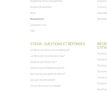
Expédition et frais d'expédition
Origine e
Moyens de paiement
Culture, 
Bons
L'approba
Newsletter
Demande 
Contactez-nous
FAQ
STEVIA - QUESTIONS ET RÉPONSES
INFOR
STEVI
Le Stevia convient-il aux diabétiques?
Feuilles 
La Stevia est-il soluble dans l'eau?
Extrait d
Qu'est-ce que l'érythritol ?
Édulcoran
Qu'est-ce que le Rebaudioside-A?
Édulcoran
Que sont les glycosides de stéviol?
Graine de
Que sont les stéviosides?
Comprimé
Ce qu'il faut savoir sur Isomalt
Dentifric