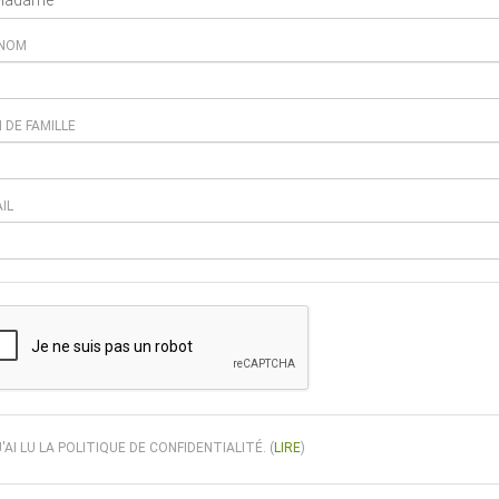
NOM
 DE FAMILLE
IL
atuitement avec DHL dans Bermuda, Canada, Germany, Greenland, Mexico, Saint Pi
f xajax == "undefined") { xajax = {}; xajax.config = {}; }else {if (typeof xajax.config =
aitCursor = false; xajax.config.version = "xajax 0.5"; xajax.config.legacy = false; 
J'AI LU LA POLITIQUE DE CONFIDENTIALITÉ.
(
LIRE
)