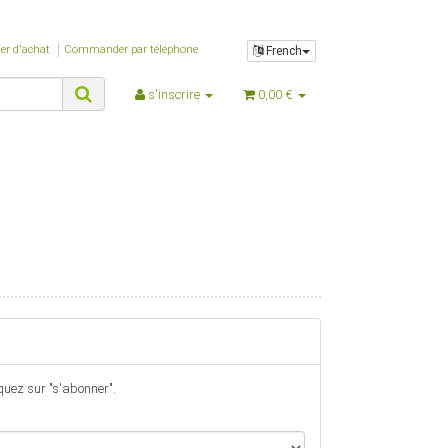
$parent_template_path
$PFAD_AJAXSUGGEST
$PFAD_BILDER_BANNER
er d'achat
Commander par téléphone
French
$PFAD_FLASHCHART
$PFAD_FLASHCLOUD
s'inscrire
0,00 €
$PFAD_GFX_BEWERTUNG_STERNE
$PFAD_INCLUDES_LIBS
$PFAD_MINIFY
$PFAD_UPLOADIFY
$PFAD_UPLOAD_CALLBACK
$SCRIPT_NAME
$session_id
$session_name
$session_notwendig
$ShopLogoURL
$ShopLogoURL_abs
$ShopURL
$ShopURLSSL
iquez sur "s'abonner".
$showLoginCaptcha
$SID
$Steuerpositionen