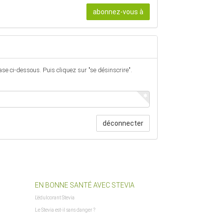
abonnez-vous à
ase ci-dessous. Puis cliquez sur "se désinscrire".
déconnecter
EN BONNE SANTÉ AVEC STEVIA
L'édulcorant Stevia
Le Stevia est-il sans danger ?