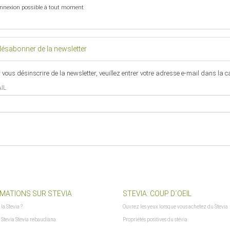
nnexion possible à tout moment
désabonner de la newsletter
 vous désinscrire de la newsletter, veuillez entrer votre adresse e-mail dans la c
IL
MATIONS SUR STEVIA
STEVIA: COUP D´OEIL
 la Stevia ?
Ouvrez les yeux lorsque vous achetez du Stevia
 Stevia Stevia rebaudiana
Propriétés positives du stévia