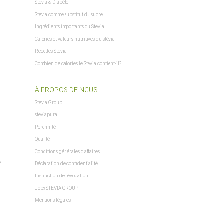
Stevia & Diabète
Stevia comme substitut du sucre
Ingrédients importants du Stevia
Calories et valeurs nutritives du stévia
Recettes Stevia
Combien de calories le Stevia contient-il?
À PROPOS DE NOUS
Stevia Group
steviapura
Pérennité
Qualité
Conditions générales d'affaires
?
Déclaration de confidentialité
Instruction de révocation
Jobs STEVIA GROUP
Mentions légales