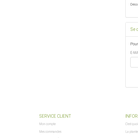
Déco
Se 
Pour
E-MA
SERVICE CLIENT
INFOR
Mon compte
C'est quoi
Mes commandes
La plante