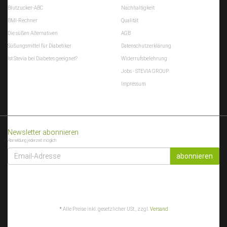
Blutzucker-ABC
Nachhaltigkeit
BMI-Rechner
Qualität
Die süßen Alternativen
AGB
Süßungsmittel für Diabetiker
Datenschutzerklärung
Ist Stevia bei Diabetes geeignet?
Widerrufsbelehrung
Jobs - STEVIA GROUP
Impressum
Newsletter abonnieren
Abmeldung jederzeit möglich
EMAIL-
ADRESSE
abonnieren
*
Alle Preise inkl. gesetzlicher USt., zzgl.
Versand