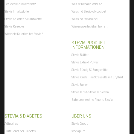
Der ideale Zuckerersatz
Was ist Rebaudiosid-A?
Stevia Inhaltsstoffe
Was sind Steviolglycoside?
Stevia Kalorien & Nährwerte
Was sind Stevioside?
Stevia Rezepte
Wissenswertes über Isomalt
Wie viele Kalorien hat Stevia?
STEVIA PRODUKT
INFORMATIONEN
Stevia Blätter
Stevia Extrakt Pulver
Stevia flüssig Süßungsmittel
Stevia Kristalline Streusüße mit Erythrit
Stevia Samen
Stevia Tabs & Stevia Tabletten
Zahncreme ohne Fluorid Stevia
STEVIA & DIABETES
ÜBER UNS
Adipositas
Stevia Group
Blutzucker bei Diabetes
steviapura