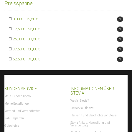
Preisspanne
0,00 € - 12,50 €
1
12,50 € - 25,00 €
1
25,00 € - 37,50 €
1
37,50 € - 50,00 €
1
62,50 € - 75,00 €
1
KUNDENSERVICE
INFORMATIONEN ÜBER
STEVIA
Mein Kunden Konto
Was ist Stevia?
Meine Bestellungen
Die Stevia Pflanze
Versand und Versandkosten
Herkunft und Geschichte von Stevia
Zahlungsarten
Stevia Anbau, Herstellung und
Verarbeitung
Gutscheine