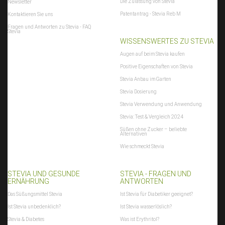
Die Zulassung von Stevia
Newsletter
Patentantrag - Stevia Reb M
Kontaktieren Sie uns
Fragen und Antworten zu Stevia - FAQ
Stevia
WISSENSWERTES ZU STEVIA
Augen auf beim Stevia kaufen
Positive Eigenschaften von Stevia
Stevia Anbau im Garten
Stevia Dosierung
Stevia Verwendung und Anwendung
Stevia: Test & Vergleich 2024
Süßen ohne Zucker – beliebte
Alternativen
Wie schmeckt Stevia
STEVIA UND GESUNDE
STEVIA - FRAGEN UND
ERNÄHRUNG
ANTWORTEN
Das Süßungsmittel Stevia
Ist Stevia für Diabetiker geeignet?
Ist Stevia unbedenklich?
Ist Stevia wasserlöslich?
Stevia & Diabetes
Was ist Erythritol?