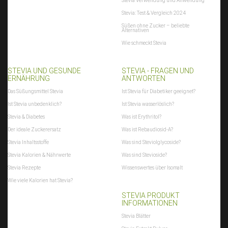
Stevia Verwendung und Anwendung
Stevia: Test & Vergleich 2024
Süßen ohne Zucker – beliebte
Alternativen
Wie schmeckt Stevia
STEVIA UND GESUNDE
STEVIA - FRAGEN UND
ERNÄHRUNG
ANTWORTEN
Das Süßungsmittel Stevia
Ist Stevia für Diabetiker geeignet?
Ist Stevia unbedenklich?
Ist Stevia wasserlöslich?
Stevia & Diabetes
Was ist Erythritol?
Der ideale Zuckerersatz
Was ist Rebaudiosid-A?
Stevia Inhaltsstoffe
Was sind Steviolglycoside?
Stevia Kalorien & Nährwerte
Was sind Stevioside?
Stevia Rezepte
Wissenswertes über Isomalt
Wie viele Kalorien hat Stevia?
STEVIA PRODUKT
INFORMATIONEN
Stevia Blätter