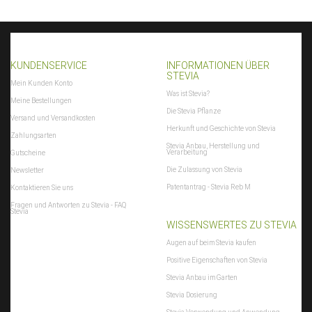
KUNDENSERVICE
INFORMATIONEN ÜBER
STEVIA
Mein Kunden Konto
Was ist Stevia?
Meine Bestellungen
Die Stevia Pflanze
Versand und Versandkosten
Herkunft und Geschichte von Stevia
Zahlungsarten
Stevia Anbau, Herstellung und
Verarbeitung
Gutscheine
Die Zulassung von Stevia
Newsletter
Patentantrag - Stevia Reb M
Kontaktieren Sie uns
Fragen und Antworten zu Stevia - FAQ
Stevia
WISSENSWERTES ZU STEVIA
Augen auf beim Stevia kaufen
Positive Eigenschaften von Stevia
Stevia Anbau im Garten
Stevia Dosierung