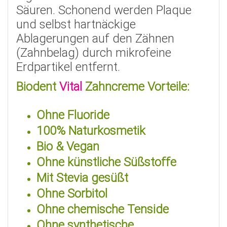
S
ä
uren. Schonend werden Plaque
und selbst hartn
ä
ckige
Ablagerungen auf den Zähnen
(Zahnbelag) durch mikrofeine
Erdpartikel entfernt.
Biodent
Vital
Zahncreme Vorteile:
Ohne Fluoride
100% Naturkosmetik
Bio & Vegan
Ohne k
ü
nstliche S
üß
stoffe
Mit Stevia gesüßt
Ohne Sorbitol
Ohne chemische Tenside
Ohne synthetische