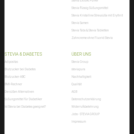
Stevia Extrakt Pulver
Stevia flüssig Süßungsmittel
Stevia Kristalline Streusüße mit Erythrit
Stevia Samen
Stevia Tabs & Stevia Tabletten
Zahncreme ohne Fluorid Stevia
STEVIA & DIABETES
ÜBER UNS
Adipositas
Stevia Group
Blutzucker bei Diabetes
steviapura
Blutzucker-ABC
Nachhaltigkeit
BMI-Rechner
Qualität
Die süßen Alternativen
AGB
Süßungsmittel für Diabetiker
Datenschutzerklärung
Ist Stevia bei Diabetes geeignet?
Widerrufsbelehrung
Jobs - STEVIA GROUP
Impressum