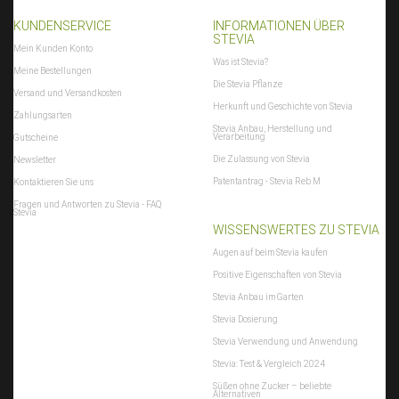
KUNDENSERVICE
INFORMATIONEN ÜBER
STEVIA
Mein Kunden Konto
Was ist Stevia?
Meine Bestellungen
Die Stevia Pflanze
Versand und Versandkosten
Herkunft und Geschichte von Stevia
Zahlungsarten
Stevia Anbau, Herstellung und
Verarbeitung
Gutscheine
Die Zulassung von Stevia
Newsletter
Patentantrag - Stevia Reb M
Kontaktieren Sie uns
Fragen und Antworten zu Stevia - FAQ
Stevia
WISSENSWERTES ZU STEVIA
Augen auf beim Stevia kaufen
Positive Eigenschaften von Stevia
Stevia Anbau im Garten
Stevia Dosierung
Stevia Verwendung und Anwendung
Stevia: Test & Vergleich 2024
Süßen ohne Zucker – beliebte
Alternativen