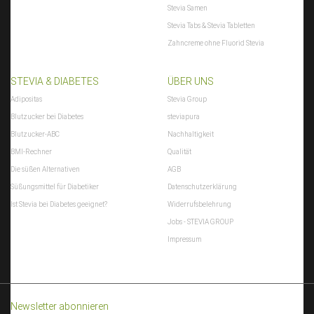
Stevia Samen
Stevia Tabs & Stevia Tabletten
Zahncreme ohne Fluorid Stevia
STEVIA & DIABETES
ÜBER UNS
Adipositas
Stevia Group
Blutzucker bei Diabetes
steviapura
Blutzucker-ABC
Nachhaltigkeit
BMI-Rechner
Qualität
Die süßen Alternativen
AGB
Süßungsmittel für Diabetiker
Datenschutzerklärung
Ist Stevia bei Diabetes geeignet?
Widerrufsbelehrung
Jobs - STEVIA GROUP
Impressum
Newsletter abonnieren