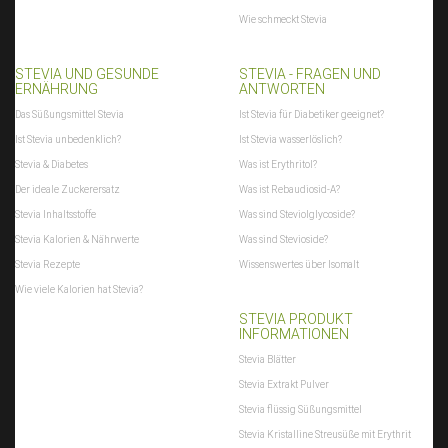
Wie schmeckt Stevia
STEVIA UND GESUNDE
STEVIA - FRAGEN UND
ERNÄHRUNG
ANTWORTEN
Das Süßungsmittel Stevia
Ist Stevia für Diabetiker geeignet?
Ist Stevia unbedenklich?
Ist Stevia wasserlöslich?
Stevia & Diabetes
Was ist Erythritol?
Der ideale Zuckerersatz
Was ist Rebaudiosid-A?
Stevia Inhaltsstoffe
Was sind Steviolglycoside?
Stevia Kalorien & Nährwerte
Was sind Stevioside?
Stevia Rezepte
Wissenswertes über Isomalt
Wie viele Kalorien hat Stevia?
STEVIA PRODUKT
INFORMATIONEN
Stevia Blätter
Stevia Extrakt Pulver
Stevia flüssig Süßungsmittel
Stevia Kristalline Streusüße mit Erythrit