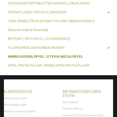
STEVIA SÜßSTOFFTABLETTEN NACHFÜLLPACKUNGEN
STEVIA FLÜSSIG | STEVIA FLÜSSIGSÜßE
100% REINES STEVIA EXTRAKT PULVER | REBAUDIOSIDE-A
Stevia Kristalline Streusüße
ERYTHRIT | ERYTHRITOL | ZUCKERERSATZ
FLUORIDFREIE ZAHNCREME BIODENT
MIKRO DOSIERLÖFFEL | STEVIA MESSLÖFFEL
APFEL PEKTIN PULVER | REINES APFELPEKTIN PULVER
KUNDENSERVICE
INFORMATIONEN ÜBER
STEVIA
Mein Kunden Konto
Was ist Stevia?
Meine Bestellungen
Die Stevia Pflanze
Versand und Versandkosten
Herkunft und Geschichte von Stevia