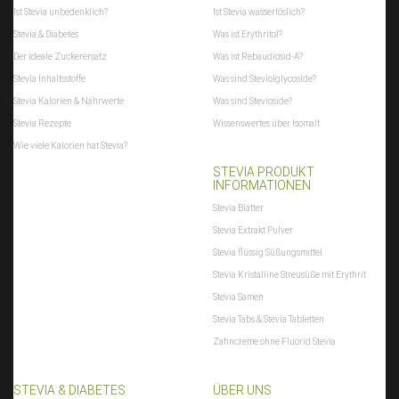
Ist Stevia unbedenklich?
Ist Stevia wasserlöslich?
Stevia & Diabetes
Was ist Erythritol?
Der ideale Zuckerersatz
Was ist Rebaudiosid-A?
Stevia Inhaltsstoffe
Was sind Steviolglycoside?
Stevia Kalorien & Nährwerte
Was sind Stevioside?
Stevia Rezepte
Wissenswertes über Isomalt
Wie viele Kalorien hat Stevia?
STEVIA PRODUKT
INFORMATIONEN
Stevia Blätter
Stevia Extrakt Pulver
Stevia flüssig Süßungsmittel
Stevia Kristalline Streusüße mit Erythrit
Stevia Samen
Stevia Tabs & Stevia Tabletten
Zahncreme ohne Fluorid Stevia
STEVIA & DIABETES
ÜBER UNS