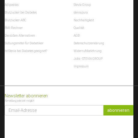
Adipositas
Stevia Group
Blutzucker bei Diabetes
steviapura
Blutzucker-ABC
Nachhaltigkeit
BMI-Rechner
Qualität
Die süßen Alternativen
AGB
Süßungsmittel für Diabetiker
Datenschutzerklärung
Ist Stevia bei Diabetes geeignet?
Widerrufsbelehrung
Jobs - STEVIA GROUP
Impressum
Newsletter abonnieren
Abmeldung jederzeit möglich
EMAIL-
ADRESSE
abonnieren