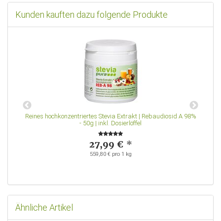
Kunden kauften dazu folgende Produkte
Reines hochkonzentriertes Stevia Extrakt | Rebaudiosid A 98%
R
- 50g | inkl. Dosierlöffel
27,99 €
*
559,80 € pro 1 kg
Ähnliche Artikel