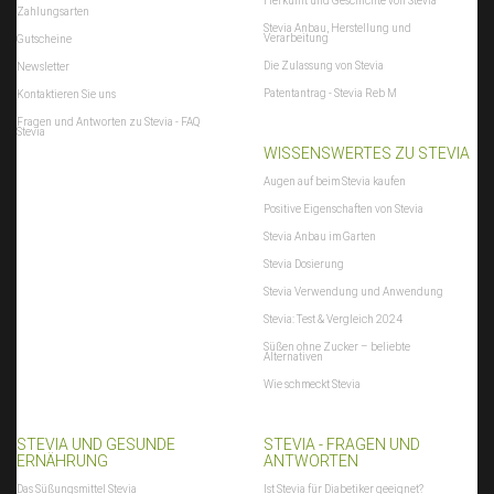
Herkunft und Geschichte von Stevia
Zahlungsarten
Stevia Anbau, Herstellung und
Verarbeitung
Gutscheine
Die Zulassung von Stevia
Newsletter
Patentantrag - Stevia Reb M
Kontaktieren Sie uns
Fragen und Antworten zu Stevia - FAQ
Stevia
WISSENSWERTES ZU STEVIA
Augen auf beim Stevia kaufen
Positive Eigenschaften von Stevia
Stevia Anbau im Garten
Stevia Dosierung
Stevia Verwendung und Anwendung
Stevia: Test & Vergleich 2024
Süßen ohne Zucker – beliebte
Alternativen
Wie schmeckt Stevia
STEVIA UND GESUNDE
STEVIA - FRAGEN UND
ERNÄHRUNG
ANTWORTEN
Das Süßungsmittel Stevia
Ist Stevia für Diabetiker geeignet?