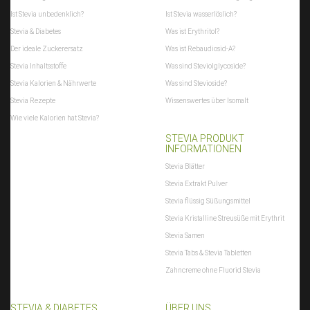
Ist Stevia unbedenklich?
Ist Stevia wasserlöslich?
Stevia & Diabetes
Was ist Erythritol?
Der ideale Zuckerersatz
Was ist Rebaudiosid-A?
Stevia Inhaltsstoffe
Was sind Steviolglycoside?
Stevia Kalorien & Nährwerte
Was sind Stevioside?
Stevia Rezepte
Wissenswertes über Isomalt
Wie viele Kalorien hat Stevia?
STEVIA PRODUKT
INFORMATIONEN
Stevia Blätter
Stevia Extrakt Pulver
Stevia flüssig Süßungsmittel
Stevia Kristalline Streusüße mit Erythrit
Stevia Samen
Stevia Tabs & Stevia Tabletten
Zahncreme ohne Fluorid Stevia
STEVIA & DIABETES
ÜBER UNS