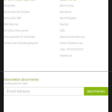
Adipositas
Stevia Group
Blutzucker bei Diabetes
steviapura
Blutzucker-ABC
Nachhaltigkeit
BMI-Rechner
Qualität
Die süßen Alternativen
AGB
Süßungsmittel für Diabetiker
Datenschutzerklärung
Ist Stevia bei Diabetes geeignet?
Widerrufsbelehrung
Jobs - STEVIA GROUP
Impressum
Newsletter abonnieren
Abmeldung jederzeit möglich
EMAIL-
ADRESSE
abonnieren