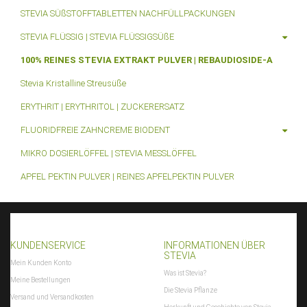
STEVIA SÜßSTOFFTABLETTEN NACHFÜLLPACKUNGEN
STEVIA FLÜSSIG | STEVIA FLÜSSIGSÜßE
100% REINES STEVIA EXTRAKT PULVER | REBAUDIOSIDE-A
Stevia Kristalline Streusüße
ERYTHRIT | ERYTHRITOL | ZUCKERERSATZ
FLUORIDFREIE ZAHNCREME BIODENT
MIKRO DOSIERLÖFFEL | STEVIA MESSLÖFFEL
APFEL PEKTIN PULVER | REINES APFELPEKTIN PULVER
KUNDENSERVICE
INFORMATIONEN ÜBER
STEVIA
Mein Kunden Konto
Was ist Stevia?
Meine Bestellungen
Die Stevia Pflanze
Versand und Versandkosten