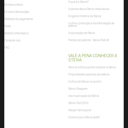
O que é a Stevia?
Minhas ordens
A planta stevia Stevia rebaudiana
Envios e Devoluções
Origem e história da Stevia
Métodos de pagamento
Cultivo, produção e transformação de
estévia
Vales
A aprovação de Stevia
Boletim Informativo
Pedido de patente - Stevia Reb M
Contacte-nos
FAQ
VALE A PENA CONHECER A
STEVIA
Abra os olhos quando comprar a Stevia
Propriedades positivas da estévia
Cultivo de Stevia no jardim
Stevia Dosagem
Uso e aplicação do Stevia
Stevia Test 2020
Adoçar sem açúcar
Como é que a Stevia sabe?