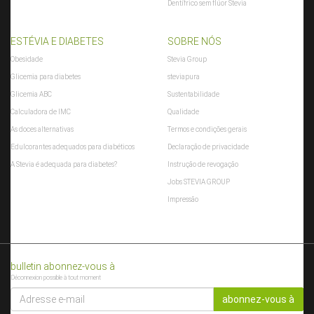
Dentífrico sem flúor Stevia
ESTÉVIA E DIABETES
SOBRE NÓS
Obesidade
Stevia Group
Glicemia para diabetes
steviapura
Glicemia ABC
Sustentabilidade
Calculadora de IMC
Qualidade
As doces alternativas
Termos e condições gerais
Edulcorantes adequados para diabéticos
Declaração de privacidade
A Stevia é adequada para diabetes?
Instrução de revogação
Jobs STEVIA GROUP
Impressão
bulletin abonnez-vous à
Déconnexion possible à tout moment
ADRESSE
E-
abonnez-vous à
MAIL