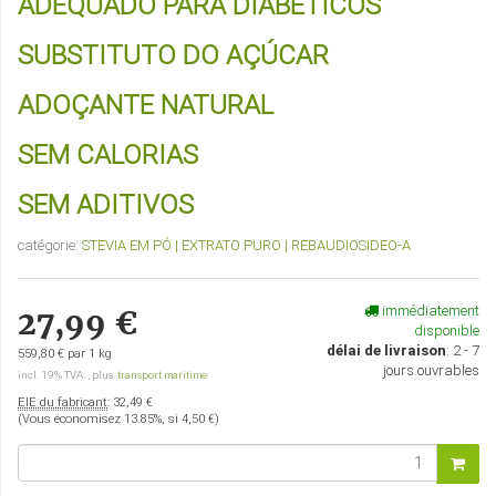
ADEQUADO PARA DIABÉTICOS
SUBSTITUTO DO AÇÚCAR
ADOÇANTE NATURAL
SEM CALORIAS
SEM ADITIVOS
catégorie:
STEVIA EM PÓ | EXTRATO PURO | REBAUDIOSIDEO-A
immédiatement
27,99 €
disponible
délai de livraison
:
2 - 7
559,80 € par 1 kg
jours ouvrables
incl. 19% TVA. , plus.
transport maritime
EIE du fabricant
:
32,49 €
(Vous économisez
13.85%
, si
4,50 €
)