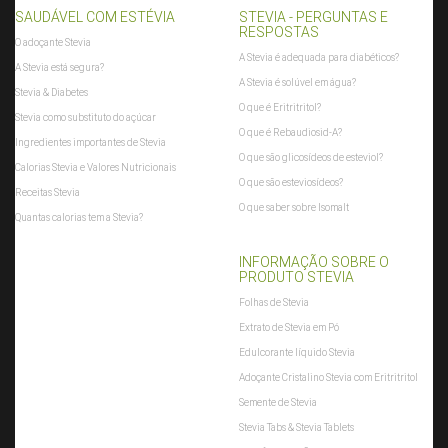
SAUDÁVEL COM ESTÉVIA
STEVIA - PERGUNTAS E
RESPOSTAS
O adoçante Stevia
A Stevia é adequada para diabéticos?
A Stevia está segura?
A Stevia é solúvel em água?
Stevia & Diabetes
O que é Eritritritol?
Stevia como substituto do açúcar
O que é Rebaudiosid-A?
Ingredientes importantes de Stevia
O que são glicosídeos de esteviol?
Calorias Stevia e Valores Nutricionais
O que são esteviosídeos?
Receitas Stevia
O que saber sobre Isomalt
Quantas calorias tem a Stevia?
INFORMAÇÃO SOBRE O
PRODUTO STEVIA
Folhas de Stevia
Extrato de Stevia em Pó
Edulcorante líquido Stevia
Adoçante Cristalino Stevia com Eritritritol
Semente de Stevia
Stevia Tabs & Stevia Tablets