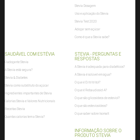
Stevia Dosagem
Uso e aplicação do Stevia
Stevia Test 2020
Adoçar sem açúcar
Como é que a Stevia sabe?
SAUDÁVEL COM ESTÉVIA
STEVIA - PERGUNTAS E
RESPOSTAS
O adoçante Stevia
A Stevia é adequada para diabéticos?
A Stevia está segura?
A Stevia é solúvel em água?
Stevia & Diabetes
O que é Eritritritol?
Stevia como substituto do açúcar
O que é Rebaudiosid-A?
Ingredientes importantes de Stevia
O que são glicosídeos de esteviol?
Calorias Stevia e Valores Nutricionais
O que são esteviosídeos?
Receitas Stevia
O que saber sobre Isomalt
Quantas calorias tem a Stevia?
INFORMAÇÃO SOBRE O
PRODUTO STEVIA