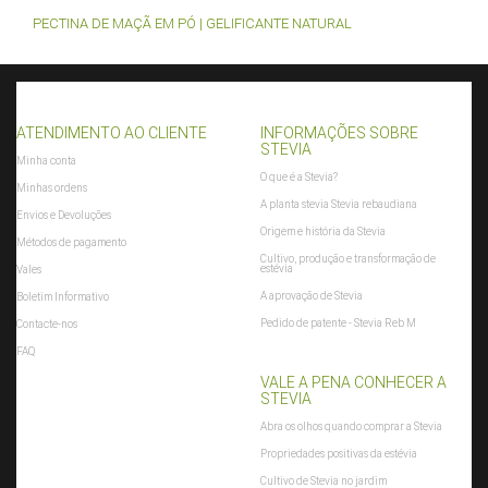
PECTINA DE MAÇÃ EM PÓ | GELIFICANTE NATURAL
ATENDIMENTO AO CLIENTE
INFORMAÇÕES SOBRE
STEVIA
Minha conta
O que é a Stevia?
Minhas ordens
A planta stevia Stevia rebaudiana
Envios e Devoluções
Origem e história da Stevia
Métodos de pagamento
Cultivo, produção e transformação de
estévia
Vales
A aprovação de Stevia
Boletim Informativo
Pedido de patente - Stevia Reb M
Contacte-nos
FAQ
VALE A PENA CONHECER A
STEVIA
Abra os olhos quando comprar a Stevia
Propriedades positivas da estévia
Cultivo de Stevia no jardim