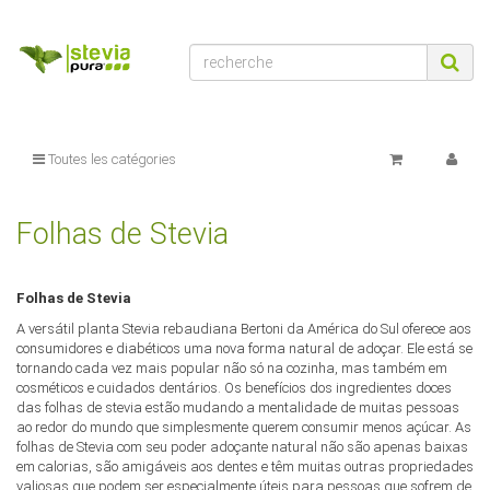
Warenkorbtext
:
Il n'y a aucun article dans votre panier
$Warenkorbtext
WarenkorbVersandkostenfreiHinweis
:
69,00 &euro; et nous livrons
gratuitement avec DHL dans Bermuda, Canada, Germany,
Greenland, Mexico, Saint Pierre and Miquelon
$WarenkorbVersandkostenfreiHinweis
WarenkorbWarensumme
:
array (2)
$WarenkorbWarensumme
Toutes les catégories
WarensummeLocalized
:
array (2)
$WarensummeLocalized
xajax_javascript
:
<script type="text/javascript" > /* <![CDATA[ */ if
(typeof xajax == "undefined") { xajax = {}; xajax.config = {}; }else {if
Folhas de Stevia
(typeof xajax.config == "undefined") xajax.config = {}; }
xajax.config.requestURI = "toolsajax.server.php";
xajax.config.statusMessages = false; xajax.config.waitCursor = false;
Folhas de Stevia
xajax.config.version = "xajax 0.5"; xajax.config.legacy = false;
A versátil planta Stevia rebaudiana Bertoni da América do Sul oferece aos
xajax.config.defaultMode = "asynchronous";
consumidores e diabéticos uma nova forma natural de adoçar. Ele está se
xajax.config.defaultMethod = "POST"; /* ]]> */ </script> <script ty[...]
tornando cada vez mais popular não só na cozinha, mas também em
cosméticos e cuidados dentários. Os benefícios dos ingredientes doces
$xajax_javascript
das folhas de stevia estão mudando a mentalidade de muitas pessoas
zuletztInWarenkorbGelegterArtikel
:
null
ao redor do mundo que simplesmente querem consumir menos açúcar. As
$zuletztInWarenkorbGelegterArtikel
folhas de Stevia com seu poder adoçante natural não são apenas baixas
em calorias, são amigáveis aos dentes e têm muitas outras propriedades
valiosas que podem ser especialmente úteis para pessoas que sofrem de