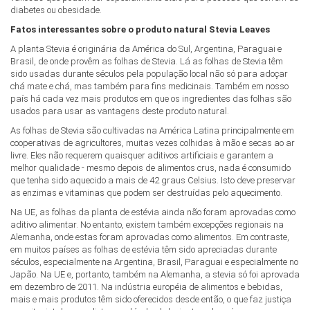
diabetes ou obesidade.
Fatos interessantes sobre o produto natural Stevia Leaves
A planta Stevia é originária da América do Sul, Argentina, Paraguai e
Brasil, de onde provêm as folhas de Stevia. Lá as folhas de Stevia têm
sido usadas durante séculos pela população local não só para adoçar
chá mate e chá, mas também para fins medicinais. Também em nosso
país há cada vez mais produtos em que os ingredientes das folhas são
usados para usar as vantagens deste produto natural.
As folhas de Stevia são cultivadas na América Latina principalmente em
cooperativas de agricultores, muitas vezes colhidas à mão e secas ao ar
livre. Eles não requerem quaisquer aditivos artificiais e garantem a
melhor qualidade - mesmo depois de alimentos crus, nada é consumido
que tenha sido aquecido a mais de 42 graus Celsius. Isto deve preservar
as enzimas e vitaminas que podem ser destruídas pelo aquecimento.
Na UE, as folhas da planta de estévia ainda não foram aprovadas como
aditivo alimentar. No entanto, existem também excepções regionais na
Alemanha, onde estas foram aprovadas como alimentos. Em contraste,
em muitos países as folhas de estévia têm sido apreciadas durante
séculos, especialmente na Argentina, Brasil, Paraguai e especialmente no
Japão. Na UE e, portanto, também na Alemanha, a stevia só foi aprovada
em dezembro de 2011. Na indústria européia de alimentos e bebidas,
mais e mais produtos têm sido oferecidos desde então, o que faz justiça