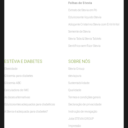
Folhas de Stevia
Extrato de Stevia em Pó
Edulcorante líquido Stevia
Adoçante Cristalino Stevia com Eritritritol
Semente de Stevia
Stevia Tabs & Stevia Tablets
Dentífrico sem flúor Stevia
ESTÉVIA E DIABETES
SOBRE NÓS
Obesidade
Stevia Group
Glicemia para diabetes
steviapura
Glicemia ABC
Sustentabilidade
Calculadora de IMC
Qualidade
As doces alternativas
Termos e condições gerais
Edulcorantes adequados para diabéticos
Declaração de privacidade
A Stevia é adequada para diabetes?
Instrução de revogação
Jobs STEVIA GROUP
Impressão