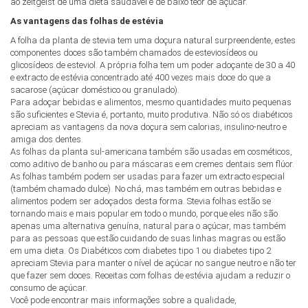
ao zeitgeist de uma dieta saudável e de baixo teor de açúcar.
As vantagens das folhas de estévia
A folha da planta de stevia tem uma doçura natural surpreendente, estes
componentes doces são também chamados de esteviosídeos ou
glicosídeos de esteviol. A própria folha tem um poder adoçante de 30 a 40
e extracto de estévia concentrado até 400 vezes mais doce do que a
sacarose (açúcar doméstico ou granulado).
Para adoçar bebidas e alimentos, mesmo quantidades muito pequenas
são suficientes e Stevia é, portanto, muito produtiva. Não só os diabéticos
apreciam as vantagens da nova doçura sem calorias, insulino-neutro e
amiga dos dentes.
As folhas da planta sul-americana também são usadas em cosméticos,
como aditivo de banho ou para máscaras e em cremes dentais sem flúor.
As folhas também podem ser usadas para fazer um extracto especial
(também chamado dulce). No chá, mas também em outras bebidas e
alimentos podem ser adoçados desta forma. Stevia folhas estão se
tornando mais e mais popular em todo o mundo, porque eles não são
apenas uma alternativa genuína, natural para o açúcar, mas também
para as pessoas que estão cuidando de suas linhas magras ou estão
em uma dieta. Os Diabéticos com diabetes tipo 1 ou diabetes tipo 2
apreciam Stevia para manter o nível de açúcar no sangue neutro e não ter
que fazer sem doces. Receitas com folhas de estévia ajudam a reduzir o
consumo de açúcar.
Você pode encontrar mais informações sobre a qualidade,