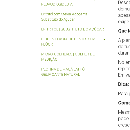
Desde
REBAUDIOSIDEO-A
WarenkorbArtikelanzahl
:
0
deman
WarenkorbArtikelPositionenanzahl
:
0
Eritritol com Stevia Adoçante -
apesa
WarenkorbGesamtgewicht
:
0
Substituto do Açúcar
exige
WarenkorbGesamtsumme
:
array (2)
ERITRITOL | SUBSTITUTO DO AÇÚCAR
Warenkorbtext
:
Il n'y a aucun article dans votre panier
Que l
WarenkorbVersandkostenfreiHinweis
:
69,00 &euro; et nous livrons gr
BIODENT PASTA DE DENTES SEM
A pla
WarenkorbWarensumme
:
array (2)
FLÚOR
de tu
WarensummeLocalized
:
array (2)
duran
MICRO-COLHERES | COLHER DE
xajax_javascript
:
<script type="text/javascript" > /* <![CDATA[ */ if (typeo
MEDIÇÃO
No en
"toolsajax.server.php"; xajax.config.statusMessages = false; xajax.config.w
repla
/* ]]> */ </script> <script ty[...]
PECTINA DE MAÇÃ EM PÓ |
GELIFICANTE NATURAL
Em va
zuletztInWarenkorbGelegterArtikel
:
null
Dica:
Para 
Como 
Mesmo
pode 
cresc