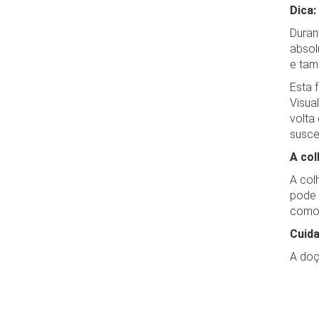
Dica:
Duran
absol
e tam
Esta 
Visua
volta
susce
A col
A col
pode 
como
Cuida
A doç