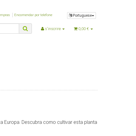
$PFAD_GFX_BEWERTUNG_STERNE
$PFAD_INCLUDES_LIBS
$PFAD_MINIFY
ompras
Encomendar por telefone
Portuguese
$PFAD_UPLOADIFY
$PFAD_UPLOAD_CALLBACK
s'inscrire
0,00 €
$requestURL
$SCRIPT_NAME
$session_id
$session_name
$session_notwendig
$ShopLogoURL
$ShopLogoURL_abs
$ShopURL
$ShopURLSSL
$showLoginCaptcha
$SID
$sprachURL
$Steuerpositionen
$TS_BUYERPROT_CLASSIC
a Europa. Descubra como cultivar esta planta
$TS_BUYERPROT_EXCELLENCE
$updatedPositions