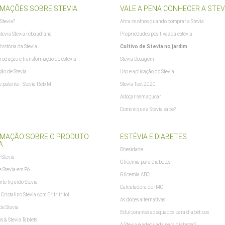
MAÇÕES SOBRE STEVIA
VALE A PENA CONHECER A STEV
 Stevia?
Abra os olhos quando comprar a Stevia
stevia Stevia rebaudiana
Propriedades positivas da estévia
história da Stevia
Cultivo de Stevia no jardim
produção e transformação de estévia
Stevia Dosagem
ão de Stevia
Uso e aplicação do Stevia
 patente - Stevia Reb M
Stevia Test 2020
Adoçar sem açúcar
Como é que a Stevia sabe?
RMAÇÃO SOBRE O PRODUTO
ESTÉVIA E DIABETES
A
Obesidade
 Stevia
Glicemia para diabetes
e Stevia em Pó
Glicemia ABC
te líquido Stevia
Calculadora de IMC
Cristalino Stevia com Eritritritol
As doces alternativas
de Stevia
Edulcorantes adequados para diabéticos
bs & Stevia Tablets
A Stevia é adequada para diabetes?