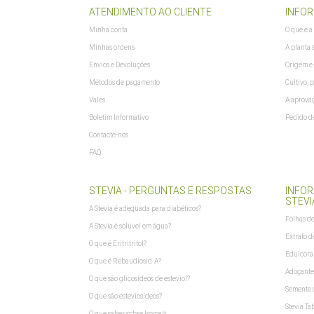
ATENDIMENTO AO CLIENTE
INFOR
Minha conta
O que é a
Minhas ordens
A planta 
Envios e Devoluções
Origem e 
Métodos de pagamento
Cultivo, 
Vales
A aprovaç
Boletim Informativo
Pedido de
Contacte-nos
FAQ
STEVIA - PERGUNTAS E RESPOSTAS
INFO
STEVI
A Stevia é adequada para diabéticos?
Folhas de
A Stevia é solúvel em água?
Extrato d
O que é Eritritritol?
Edulcoran
O que é Rebaudiosid-A?
Adoçante 
O que são glicosídeos de esteviol?
Semente 
O que são esteviosídeos?
Stevia Ta
O que saber sobre Isomalt