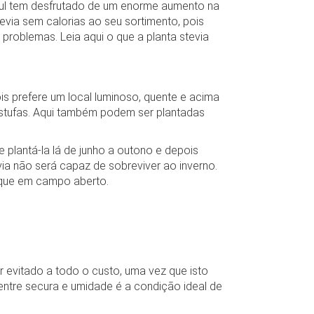
ul tem desfrutado de um enorme aumento na
$WarenkorbArtikelanzahl
evia sem calorias ao seu sortimento, pois
$WarenkorbArtikelPositionenanzahl
roblemas. Leia aqui o que a planta stevia
$WarenkorbGesamtgewicht
$WarenkorbGesamtsumme
$Warenkorbtext
erre and Miquelon
$WarenkorbVersandkostenfreiHinweis
is prefere um local luminoso, quente e acima
$WarenkorbWarensumme
stufas. Aqui também podem ser plantadas
$WarensummeLocalized
= "undefined") xajax.config = {}; } xajax.config.requestURI =
 plantá-la lá de junho a outono e depois
xajax.config.defaultMode = "asynchronous"; xajax.config.defaultMethod = "POST";
via não será capaz de sobreviver ao inverno.
$xajax_javascript
que em campo aberto.
$zuletztInWarenkorbGelegterArtikel
 evitado a todo o custo, uma vez que isto
entre secura e umidade é a condição ideal de