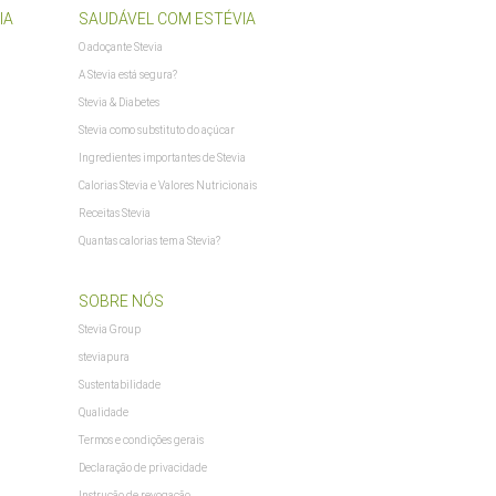
IA
SAUDÁVEL COM ESTÉVIA
O adoçante Stevia
A Stevia está segura?
Stevia & Diabetes
Stevia como substituto do açúcar
Ingredientes importantes de Stevia
Calorias Stevia e Valores Nutricionais
Receitas Stevia
Quantas calorias tem a Stevia?
SOBRE NÓS
Stevia Group
steviapura
Sustentabilidade
Qualidade
Termos e condições gerais
Declaração de privacidade
Instrução de revogação