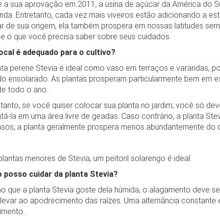
 a sua aprovação em 2011, a usina de açúcar da América do S
da. Entretanto, cada vez mais viveiros estão adicionando a est
r de sua origem, ela também prospera em nossas latitudes sem p
 e o que você precisa saber sobre seus cuidados.
ocal é adequado para o cultivo?
atuitement avec DHL dans Bermuda, Canada, Germany, Greenland, Mexico, Saint Pi
nta perene Stevia é ideal como vaso em terraços e varandas, po
do ensolarado. As plantas prosperam particularmente bem em e
te todo o ano.
f xajax == "undefined") { xajax = {}; xajax.config = {}; }else {if (typeof xajax.config =
tanto, se você quiser colocar sua planta no jardim, você só deve
aitCursor = false; xajax.config.version = "xajax 0.5"; xajax.config.legacy = false; 
ntá-la em uma área livre de geadas. Caso contrário, a planta Ste
sos, a planta geralmente prospera menos abundantemente do 
plantas menores de Stevia, um peitoril solarengo é ideal.
posso cuidar da planta Stevia?
 que a planta Stevia goste dela húmida, o alagamento deve ser
levar ao apodrecimento das raízes. Uma alternância constante 
imento.