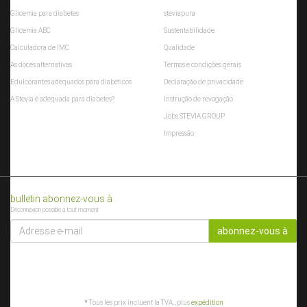
Glicemia para diabetes
steviapura
Glicemia ABC
Sustentabilidade
Calculadora de IMC
Qualidade
As doces alternativas
Termos e condições gerais
Edulcorantes adequados para diabéticos
Declaração de privacidade
A Stevia é adequada para diabetes?
Instrução de revogação
Jobs STEVIA GROUP
Impressão
bulletin abonnez-vous à
Déconnexion possible à tout moment
ADRESSE
E-
abonnez-vous à
MAIL
*
Tous les prix incluent la TVA., plus
expédition