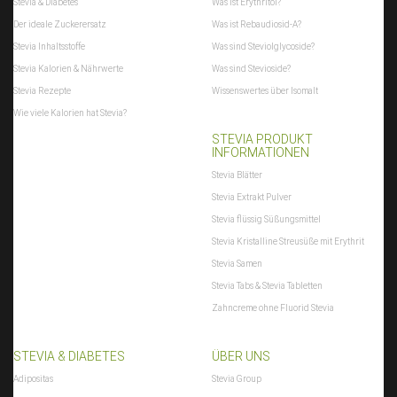
Stevia & Diabetes
Was ist Erythritol?
Der ideale Zuckerersatz
Was ist Rebaudiosid-A?
Stevia Inhaltsstoffe
Was sind Steviolglycoside?
Stevia Kalorien & Nährwerte
Was sind Stevioside?
Stevia Rezepte
Wissenswertes über Isomalt
Wie viele Kalorien hat Stevia?
STEVIA PRODUKT
INFORMATIONEN
Stevia Blätter
Stevia Extrakt Pulver
Stevia flüssig Süßungsmittel
Stevia Kristalline Streusüße mit Erythrit
Stevia Samen
Stevia Tabs & Stevia Tabletten
Zahncreme ohne Fluorid Stevia
STEVIA & DIABETES
ÜBER UNS
Adipositas
Stevia Group