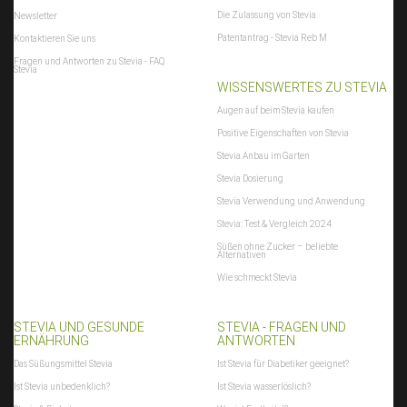
Die Zulassung von Stevia
Newsletter
Patentantrag - Stevia Reb M
Kontaktieren Sie uns
Fragen und Antworten zu Stevia - FAQ
Stevia
WISSENSWERTES ZU STEVIA
Augen auf beim Stevia kaufen
Positive Eigenschaften von Stevia
Stevia Anbau im Garten
Stevia Dosierung
Stevia Verwendung und Anwendung
Stevia: Test & Vergleich 2024
Süßen ohne Zucker – beliebte
Alternativen
Wie schmeckt Stevia
STEVIA UND GESUNDE
STEVIA - FRAGEN UND
ERNÄHRUNG
ANTWORTEN
Das Süßungsmittel Stevia
Ist Stevia für Diabetiker geeignet?
Ist Stevia unbedenklich?
Ist Stevia wasserlöslich?