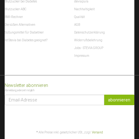
Blutzucker bei Diabetes
steviapura
Blutzucker-ABC
Nachhaltigkeit
BMI-Rechner
Qualität
Die süßen Alternativen
AGB
Süßungsmittel für Diabetiker
Datenschutzerklärung
Ist Stevia bei Diabetes geeignet?
Widerrufsbelehrung
Jobs - STEVIA GROUP
Impressum
Newsletter abonnieren
Abmeldung jederzeit möglich
EMAIL-
ADRESSE
abonnieren
*
Alle Preise inkl. gesetzlicher USt., zzgl.
Versand