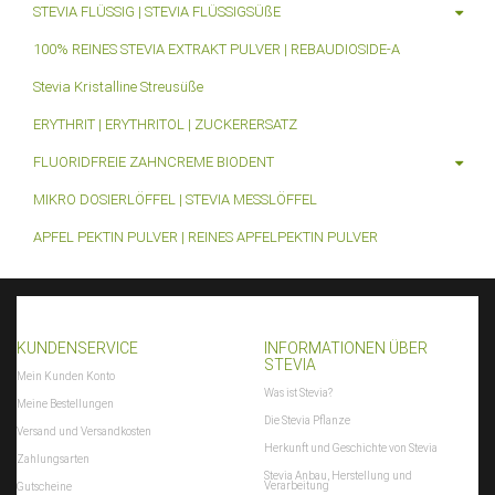
STEVIA FLÜSSIG | STEVIA FLÜSSIGSÜßE
100% REINES STEVIA EXTRAKT PULVER | REBAUDIOSIDE-A
Stevia Kristalline Streusüße
ERYTHRIT | ERYTHRITOL | ZUCKERERSATZ
FLUORIDFREIE ZAHNCREME BIODENT
MIKRO DOSIERLÖFFEL | STEVIA MESSLÖFFEL
APFEL PEKTIN PULVER | REINES APFELPEKTIN PULVER
KUNDENSERVICE
INFORMATIONEN ÜBER
STEVIA
Mein Kunden Konto
Was ist Stevia?
Meine Bestellungen
Die Stevia Pflanze
Versand und Versandkosten
Herkunft und Geschichte von Stevia
Zahlungsarten
Stevia Anbau, Herstellung und
Verarbeitung
Gutscheine