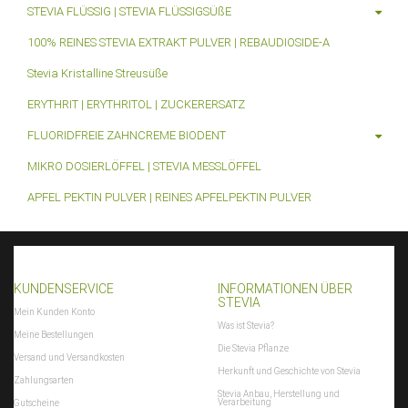
STEVIA FLÜSSIG | STEVIA FLÜSSIGSÜßE
100% REINES STEVIA EXTRAKT PULVER | REBAUDIOSIDE-A
Stevia Kristalline Streusüße
ERYTHRIT | ERYTHRITOL | ZUCKERERSATZ
FLUORIDFREIE ZAHNCREME BIODENT
MIKRO DOSIERLÖFFEL | STEVIA MESSLÖFFEL
APFEL PEKTIN PULVER | REINES APFELPEKTIN PULVER
KUNDENSERVICE
INFORMATIONEN ÜBER
STEVIA
Mein Kunden Konto
Was ist Stevia?
Meine Bestellungen
Die Stevia Pflanze
Versand und Versandkosten
Herkunft und Geschichte von Stevia
Zahlungsarten
Stevia Anbau, Herstellung und
Verarbeitung
Gutscheine