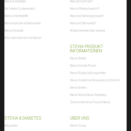
Stevia & Diabetes
Was ist Erythritol?
Der ideale Zuckerersatz
Was ist Rebaudiosid-A?
Stevia Inhaltsstoffe
Was sind Steviolglycoside?
Stevia Kalorien & Nährwerte
Was sind Stevioside?
Stevia Rezepte
Wissenswertes über Isomalt
Wie viele Kalorien hat Stevia?
STEVIA PRODUKT
INFORMATIONEN
Stevia Blätter
Stevia Extrakt Pulver
Stevia flüssig Süßungsmittel
Stevia Kristalline Streusüße mit Erythrit
Stevia Samen
Stevia Tabs & Stevia Tabletten
Zahncreme ohne Fluorid Stevia
STEVIA & DIABETES
ÜBER UNS
Adipositas
Stevia Group