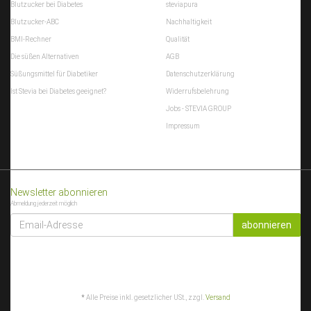
Blutzucker bei Diabetes
steviapura
Blutzucker-ABC
Nachhaltigkeit
BMI-Rechner
Qualität
Die süßen Alternativen
AGB
Süßungsmittel für Diabetiker
Datenschutzerklärung
Ist Stevia bei Diabetes geeignet?
Widerrufsbelehrung
Jobs - STEVIA GROUP
Impressum
Newsletter abonnieren
Abmeldung jederzeit möglich
EMAIL-
ADRESSE
abonnieren
*
Alle Preise inkl. gesetzlicher USt., zzgl.
Versand