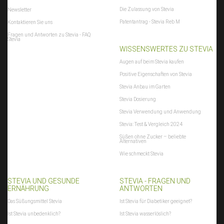
Die Zulassung von Stevia
Newsletter
Patentantrag - Stevia Reb M
Kontaktieren Sie uns
Fragen und Antworten zu Stevia - FAQ
Stevia
WISSENSWERTES ZU STEVIA
Augen auf beim Stevia kaufen
Positive Eigenschaften von Stevia
Stevia Anbau im Garten
Stevia Dosierung
Stevia Verwendung und Anwendung
Stevia: Test & Vergleich 2024
Süßen ohne Zucker – beliebte
Alternativen
Wie schmeckt Stevia
STEVIA UND GESUNDE
STEVIA - FRAGEN UND
ERNÄHRUNG
ANTWORTEN
Das Süßungsmittel Stevia
Ist Stevia für Diabetiker geeignet?
Ist Stevia unbedenklich?
Ist Stevia wasserlöslich?