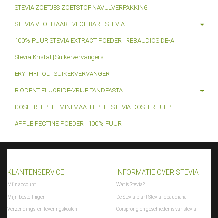
STEVIA ZOETJES ZOETSTOF NAVULVERPAKKING
STEVIA VLOEIBAAR | VLOEIBARE STEVIA
100% PUUR STEVIA EXTRACT POEDER | REBAUDIOSIDE-A
Stevia Kristal | Suikervervangers
ERYTHRITOL | SUIKERVERVANGER
BIODENT FLUORIDE-VRIJE TANDPASTA
DOSEERLEPEL | MINI MAATLEPEL | STEVIA DOSEERHULP
APPLE PECTINE POEDER | 100% PUUR
KLANTENSERVICE
INFORMATIE OVER STEVIA
Mijn account
Wat is Stevia?
Mijn-bestellingen
De Stevia plant Stevia rebaudiana
Verzendings- en leveringskosten
Oorsprong en geschiedenis van stevia