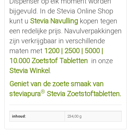
Dispenser op elk moment worden
bijgevuld. In de Stevia Online Shop
kunt u
Stevia Navulling
kopen tegen
een redelijke prijs. Navulverpakkingen
zijn verkrijgbaar in verschillende
maten met
1200
|
2500
|
5000
|
10.000
Zoetstof Tabletten
in onze
Stevia Winkel
.
Geniet van de zoete smaak van
®
steviapura
Stevia Zoetstoftabletten.
inhoud:
234,00 g