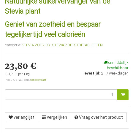
Natuurlijke suikervervanger van de
Stevia plant
Geniet van zoetheid en bespaar
tegelijkertijd veel calorieën
categorie:
STEVIA ZOETJES | STEVIA ZOETSTOFTABLETTEN
onmiddellijk
23,80 €
beschikbaar
levertijd
:
2 - 7 weekdagen
101,71 € per 1 kg
incl. 7% BTW. , plus.
scheepvaart
verlanglijst
vergelijken
Vraag over het product