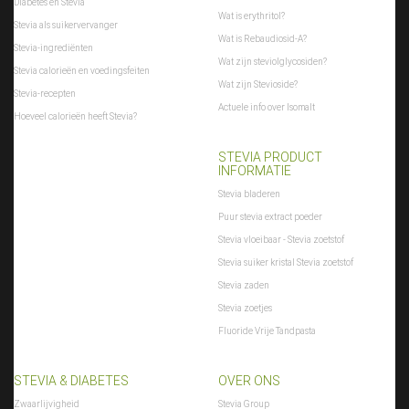
Diabetes en Stevia
Wat is erythritol?
Stevia als suikervervanger
Wat is Rebaudiosid-A?
Stevia-ingrediënten
Wat zijn steviolglycosiden?
Stevia calorieën en voedingsfeiten
Wat zijn Stevioside?
Stevia-recepten
Actuele info over Isomalt
Hoeveel calorieën heeft Stevia?
STEVIA PRODUCT
INFORMATIE
Stevia bladeren
Puur stevia extract poeder
Stevia vloeibaar - Stevia zoetstof
Stevia suiker kristal Stevia zoetstof
Stevia zaden
Stevia zoetjes
Fluoride Vrije Tandpasta
STEVIA & DIABETES
OVER ONS
Zwaarlijvigheid
Stevia Group