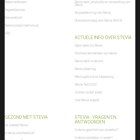
Betaalmethoden
Stevia teelt, productie en verwerking van
Stevia
Tegoedbonnen
De goedkeuring van Stevia
Nieuwsbrief
Octrooiaanvraag voor Stevia Reb M
Neem contact met ons op
FAQ
ACTUELE INFO OVER STEVIA
Ogen open bij Stevia
Positieve kenmerken van stevia
Stevia-teelt in de tuin
Stevia-dosering
Stevia gebruik en toepassing
Stevia Test 2020
Zonder suiker zoete
Hoe Stevia smaakt
GEZOND MET STEVIA
STEVIA - VRAGEN EN
ANTWOORDEN
De zoetstof Stevia
Is stevia geschikt voor diabetici?
Is stevia onschadelijk?
Is stevia oplosbaar in water?