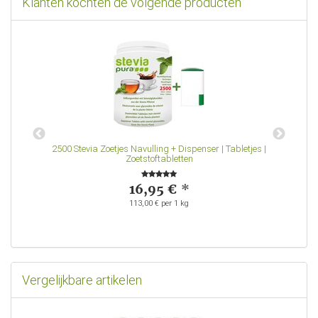
Klanten kochten de volgende producten
 |
2500 Stevia Zoetjes Navulling + Dispenser | Tabletjes |
V
Zoetstoftabletten
16,95 €
*
113,00 € per 1 kg
Vergelijkbare artikelen