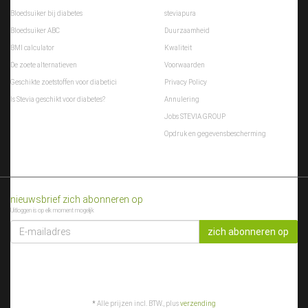
Bloedsuiker bij diabetes
steviapura
Bloedsuiker ABC
Duurzaamheid
BMI calculator
Kwaliteit
De zoete alternatieven
Voorwaarden
Geschikte zoetstoffen voor diabetici
Privacy Policy
Is Stevia geschikt voor diabetes?
Annulering
Jobs STEVIA GROUP
Opdruk en gegevensbescherming
nieuwsbrief zich abonneren op
Uitloggen is op elk moment mogelijk
E-
MAILADRES
zich abonneren op
*
Alle prijzen incl. BTW., plus
verzending