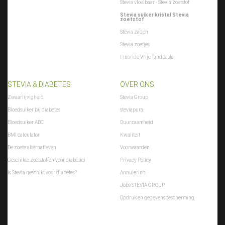
Stevia vloeibaar - Stevia zoetstof
Stevia suiker kristal Stevia
zoetstof
Stevia zaden
Stevia zoetjes
Fluoride Vrije Tandpasta
STEVIA & DIABETES
OVER ONS
Zwaarlijvigheid
Stevia Group
Bloedsuiker bij diabetes
steviapura
Bloedsuiker ABC
Duurzaamheid
BMI calculator
Kwaliteit
De zoete alternatieven
Voorwaarden
Geschikte zoetstoffen voor diabetici
Privacy Policy
Is Stevia geschikt voor diabetes?
Annulering
Jobs STEVIA GROUP
Opdruk en gegevensbescherming