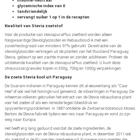
Insuline-neutraal
glycemische index van 0
tandvriendelijk
vervangt suiker 1 op 1 in de recepten
Kwaliteit van Stevia zoetstof
Voor de productie van steviapuraPlus zoetheid worden alleen
hoogwaardige Steviolglycosiden en Rebaudiosid-A met een
zuiverheidsgraad van minstens 97% gebruikt. De extractie van de
steviolglycosiden verkregen uit de planten van het thuisland Paraguay,
Stevia, gebeurt op een zachte manier en zonder additieven. Probeer de
uitstekende kwaliteit van de steviapuraPlus zoetheid. U kunt deze
streusüsse/granules kopen in 350g, 700g en 1000g verpakkingen.
De zoete Stevia kool uit Paraguay
De Guarani-indianen in Paraguay kennen dit al eeuwenlang als "Caa-
Hee" of ook wel het honingkruid genoemd, de inboorlingen in Paraguay. De
inheemse volkeren gebruiken het extract van de Stevia rebaudiana plant
voor het zoeten of als een remedie tegen bloeddruk en
spijsverteringsproblemen. In 1887 ontdekte de Zwitserse botanicus Moses
Bertoni de Stevia-fabriek tijdens een reis naar Paraguay en vond zo zijn
weg naar Europa.
Het heeft erg lang geduurd voordat de zoete ingrediënten, de
steviolglycosiden van de Stevia rebaudiana plant, in december 2011 ook
als zoetstof in de EU werden goedgekeurd. Europese consumenten die