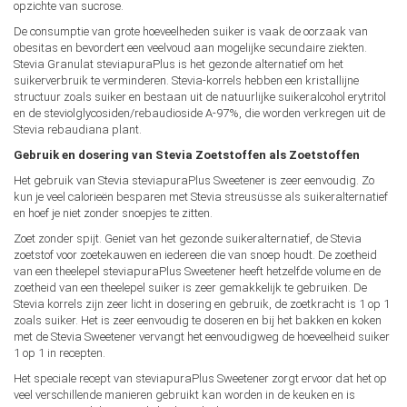
opzichte van sucrose.
De consumptie van grote hoeveelheden suiker is vaak de oorzaak van
obesitas en bevordert een veelvoud aan mogelijke secundaire ziekten.
Stevia Granulat steviapuraPlus is het gezonde alternatief om het
suikerverbruik te verminderen. Stevia-korrels hebben een kristallijne
structuur zoals suiker en bestaan uit de natuurlijke suikeralcohol erytritol
en de steviolglycosiden/rebaudioside A-97%, die worden verkregen uit de
Stevia rebaudiana plant.
Gebruik en dosering van Stevia Zoetstoffen als Zoetstoffen
Het gebruik van Stevia steviapuraPlus Sweetener is zeer eenvoudig. Zo
kun je veel calorieën besparen met Stevia streusüsse als suikeralternatief
en hoef je niet zonder snoepjes te zitten.
Zoet zonder spijt. Geniet van het gezonde suikeralternatief, de Stevia
zoetstof voor zoetekauwen en iedereen die van snoep houdt. De zoetheid
van een theelepel steviapuraPlus Sweetener heeft hetzelfde volume en de
zoetheid van een theelepel suiker is zeer gemakkelijk te gebruiken. De
Stevia korrels zijn zeer licht in dosering en gebruik, de zoetkracht is 1 op 1
zoals suiker. Het is zeer eenvoudig te doseren en bij het bakken en koken
met de Stevia Sweetener vervangt het eenvoudigweg de hoeveelheid suiker
1 op 1 in recepten.
Het speciale recept van steviapuraPlus Sweetener zorgt ervoor dat het op
veel verschillende manieren gebruikt kan worden in de keuken en is