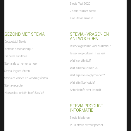
Stevia Test 2020
Zonder suiker zoete
Hoe Stevia smaakt
GEZOND MET STEVIA
STEVIA - VRAGEN EN
ANTWOORDEN
De zoetstof Stevia
Is stevia geschikt voor diabetici?
Is stevia onschadelijk?
Is stevia oplosbaar in water?
Diabetes en Stevia
Wat is erythritol?
Stevia als suikervervanger
Wat is Rebaudiosid-A?
Stevia-ingrediënten
Wat zijn steviolglycosiden?
Stevia calorieën en voedingsfeiten
Wat zijn Stevioside?
Stevia-recepten
Actuele info over Isomalt
Hoeveel calorieën heeft Stevia?
STEVIA PRODUCT
INFORMATIE
Stevia bladeren
Puur stevia extract poeder