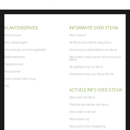
KLANTENSERVICE
INFORMATIE OVER STEVIA
Mijn account
Wat is Stevia?
Mijn-bestellingen
De Stevia plant Stevia rebaudiana
Verzendings- en leveringskosten
Oorsprong en geschiedenis van stevia
Betaalmethoden
Stevia teelt, productie en verwerking van
Stevia
Tegoedbonnen
De goedkeuring van Stevia
Nieuwsbrief
Octrooiaanvraag voor Stevia Reb M
Neem contact met ons op
FAQ
ACTUELE INFO OVER STEVIA
Ogen open bij Stevia
Positieve kenmerken van stevia
Stevia-teelt in de tuin
Stevia-dosering
Stevia gebruik en toepassing