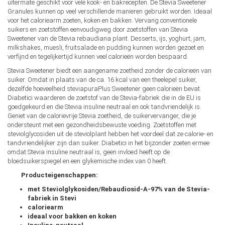
uitermate geschikt voor vele kook- en bakrecepten. De Stevia Sweetener
Granules kunnen op veel verschillende manieren gebruikt worden. Ideaal
voor het caloriearm zoeten, koken en bakken. Vervang conventionele
suikers en zoetstoffen eenvoudigweg door zoetstoffen van Stevia
Sweetener van de Stevia rebaudiana plant. Desserts, ijs, yoghurt, jam,
milkshakes, muesli, fruitsalade en pudding kunnen worden gezoet en
verfijnd en tegelijkertijd kunnen veel calorieën worden bespaard.
Stevia Sweetener biedt een aangename zoetheid zonder de calorieën van
suiker. Omdat in plaats van de ca. 16 kcal van een theelepel suiker,
dezelfde hoeveelheid steviapuraPlus Sweetener geen calorieën bevat.
Diabetici waarderen de zoetstof van de Stevia-fabriek die in de EU is
goedgekeurd en die Stevia insuline neutraal en ook tandvriendelijk is.
Geniet van de calorievrije Stevia zoetheid, de suikervervanger, die je
ondersteunt met een gezondheidsbewuste voeding. Zoetstoffen met
steviolglycosiden uit de steviolplant hebben het voordeel dat ze calorie- en
tandvriendelijker zijn dan suiker. Diabetici in het bijzonder zoeten ermee
omdat Stevia insuline neutraal is, geen invloed heeft op de
bloedsuikerspiegel en een glykemische index van 0 heeft.
Producteigenschappen:
met Steviolglykosiden/Rebaudiosid-A-97% van de Stevia-
fabriek in Stevi
caloriearm
ideaal voor bakken en koken