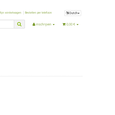
$nSeitenTyp
$nTemplateVersion
ijn winkelwagen
Bestellen per telefoon
$nZeitGebraucht
Dutch
$oBox
inschrijven
0,00 €
$oBrowser
$oPlugin_evo_editor
$oPlugin_jst_shop_faq
$oPlugin_jtl_debug
$oPlugin_jtl_dhlwunschpaket
$oPlugin_jtl_paypal
$oPlugin_jtl_search
$oPlugin_lfs_spamprotector
$oPlugin_netzdingeDE_google_codes
$oSpezialseiten_arr
$oSuchspecialoverlay_arr
$oSuchspecial_arr
$oTrennzeichenGewicht
$oTrennzeichenMenge
$oUnterKategorien_arr
$parentTemplateDir
$parent_template_path