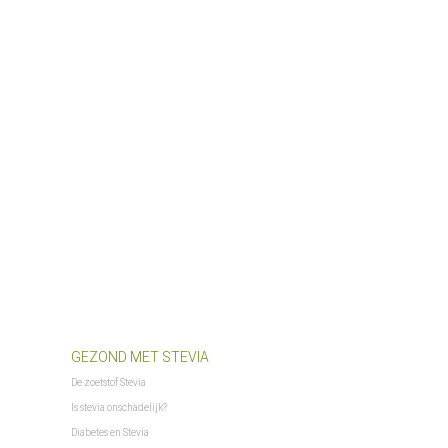
$PFAD_AJAXSUGGEST
$PFAD_BILDER_BANNER
$PFAD_FLASHCHART
$PFAD_FLASHCLOUD
$PFAD_GFX_BEWERTUNG_STERNE
$PFAD_INCLUDES_LIBS
$PFAD_MINIFY
$PFAD_UPLOADIFY
$PFAD_UPLOAD_CALLBACK
$requestURL
$SCRIPT_NAME
$session_id
$session_name
$session_notwendig
$ShopLogoURL
$ShopLogoURL_abs
GEZOND MET STEVIA
$ShopURL
De zoetstof Stevia
$ShopURLSSL
Is stevia onschadelijk?
$showLoginCaptcha
Diabetes en Stevia
$SID