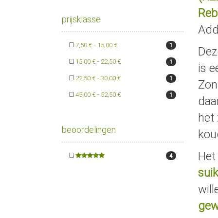
Reb
prijsklasse
Add
7,50 € - 15,00 €
1
Dez
15,00 € - 22,50 €
1
is 
22,50 € - 30,00 €
1
Zon
45,00 € - 52,50 €
1
daa
het
beoordelingen
kou
Het
4
sui
wil
gew