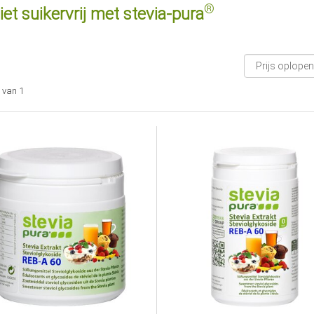
®
et suikervrij met
stevia-pura
van 1