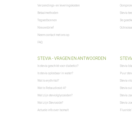
Verzendings- en leveringskosten
Oorsprong
Betaalmethoden
Stevia te
Tegoedbonnen
De goedk
Nieuwsbrief
Octrooia
Neem contact met ons op
FAQ
STEVIA - VRAGEN EN ANTWOORDEN
STEVI
Is stevia geschikt voor diabetici?
Stevia bl
Is stevia oplosbaar in water?
Puur stev
Wat is erythritol?
Stevia vlo
Wat is Rebaudiosid-A?
Stevia sui
Wat zijn steviolglycosiden?
Stevia z
Wat zijn Stevioside?
Stevia zo
Actuele info over Isomalt
Fluoride 