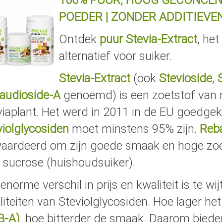
100% PUUR, HOOG GECONCEN
POEDER | ZONDER ADDITIEVEN
Ontdek
puur Stevia-Extract
, het
alternatief voor suiker.
Stevia-Extract
(ook
Stevioside
,
audioside-A
genoemd) is een zoetstof van n
viaplant. Het werd in 2011 in de EU goedge
violglycosiden
moet minstens 95% zijn.
Reb
aardeerd om zijn goede smaak en hoge zoetf
 sucrose (huishoudsuiker).
enorme verschil in prijs en kwaliteit is te wi
liteiten van Steviolglycosiden. Hoe lager he
B-A)
, hoe bitterder de smaak. Daarom bieden