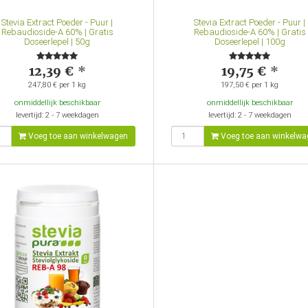
Stevia Extract Poeder - Puur |
Stevia Extract Poeder - Puur |
Rebaudioside-A 60% | Gratis
Rebaudioside-A 60% | Gratis
Doseerlepel | 50g
Doseerlepel | 100g
12,39 €
*
19,75 €
*
247,80 € per 1 kg
197,50 € per 1 kg
onmiddellijk beschikbaar
onmiddellijk beschikbaar
levertijd: 2 - 7 weekdagen
levertijd: 2 - 7 weekdagen
Voeg toe aan winkelwagen
Voeg toe aan winkelwa