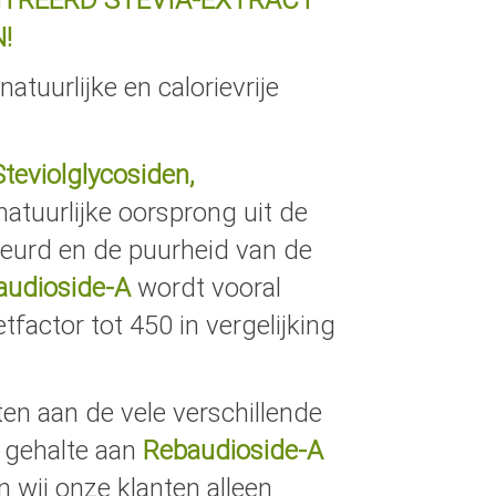
TREERD STEVIA-EXTRACT
!
 natuurlijke en calorievrije
Steviolglycosiden,
atuurlijke oorsprong uit de
keurd en de puurheid van de
audioside-A
wordt vooral
actor tot 450 in vergelijking
jten aan de vele verschillende
t gehalte aan
Rebaudioside-A
 wij onze klanten alleen