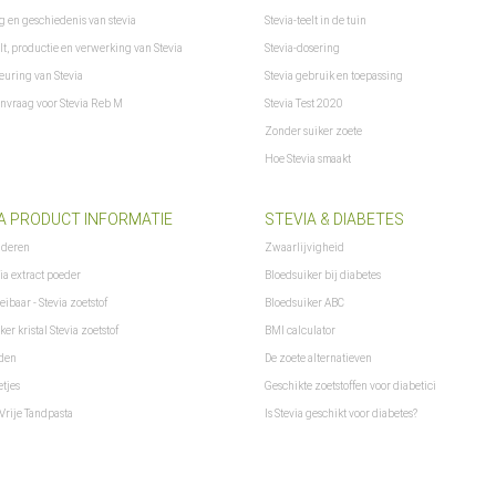
 en geschiedenis van stevia
Stevia-teelt in de tuin
elt, productie en verwerking van Stevia
Stevia-dosering
euring van Stevia
Stevia gebruik en toepassing
anvraag voor Stevia Reb M
Stevia Test 2020
Zonder suiker zoete
Hoe Stevia smaakt
A PRODUCT INFORMATIE
STEVIA & DIABETES
aderen
Zwaarlijvigheid
ia extract poeder
Bloedsuiker bij diabetes
eibaar - Stevia zoetstof
Bloedsuiker ABC
ker kristal Stevia zoetstof
BMI calculator
aden
De zoete alternatieven
etjes
Geschikte zoetstoffen voor diabetici
Vrije Tandpasta
Is Stevia geschikt voor diabetes?