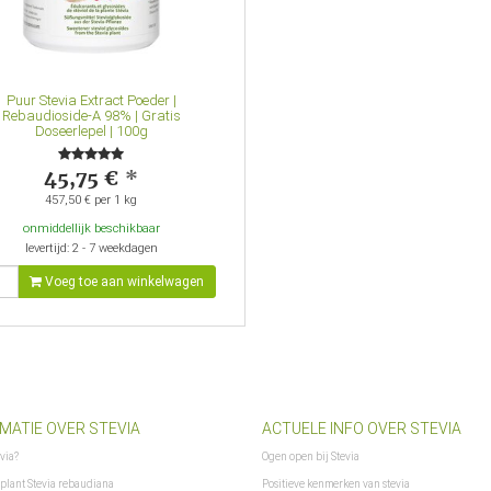
Puur Stevia Extract Poeder |
Rebaudioside-A 98% | Gratis
Doseerlepel | 100g
45,75 €
*
457,50 € per 1 kg
onmiddellijk beschikbaar
levertijd: 2 - 7 weekdagen
Voeg toe aan winkelwagen
MATIE OVER STEVIA
ACTUELE INFO OVER STEVIA
evia?
Ogen open bij Stevia
 plant Stevia rebaudiana
Positieve kenmerken van stevia