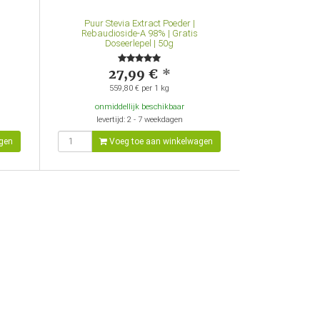
Puur Stevia Extract Poeder |
Rebaudioside-A 98% | Gratis
Doseerlepel | 50g
27,99 €
*
559,80 € per 1 kg
onmiddellijk beschikbaar
levertijd: 2 - 7 weekdagen
gen
Voeg toe aan winkelwagen