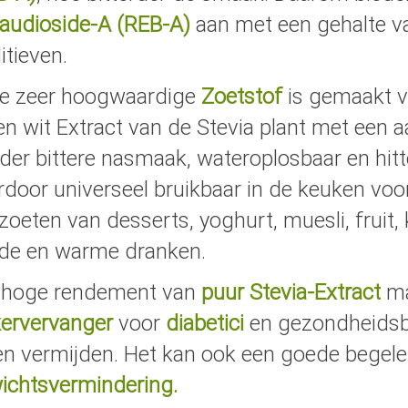
audioside-A (REB-A)
aan met een gehalte 
itieven.
e zeer hoogwaardige
Zoetstof
is gemaakt v
een wit Extract van de Stevia plant met ee
der bittere nasmaak, wateroplosbaar en hit
rdoor universeel bruikbaar in de keuken voo
 zoeten van desserts, yoghurt, muesli, fruit
de en warme dranken.
 hoge rendement van
puur Stevia-Extract
ma
kervervanger
voor
diabetici
en gezondheidsb
len vermijden. Het kan ook een goede begelei
ichtsvermindering.