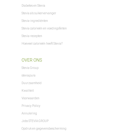
Diabetes en Stevia
Stevia als suikervervanger
Stevia-ingrediënten
Stevia calorieën en voedingsfeiten
Stevia-recepten
Hoeveel calorieën heeft Stevia?
OVER ONS
Stevia Group
steviapura
Duurzaamheid
Kwaliteit
Voorwaarden
Privacy Policy
Annulering
Jobs STEVIA GROUP
Opdruk en gegevensbescherming