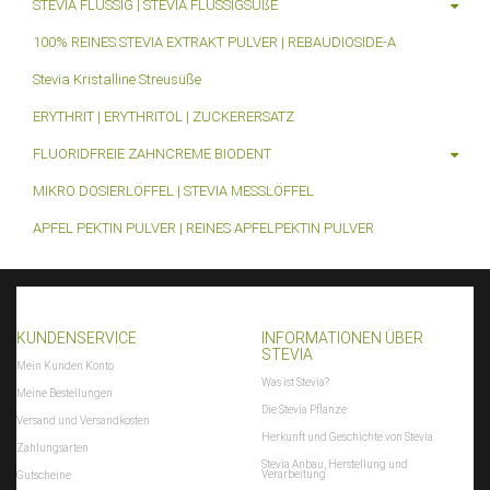
STEVIA FLÜSSIG | STEVIA FLÜSSIGSÜßE
100% REINES STEVIA EXTRAKT PULVER | REBAUDIOSIDE-A
Stevia Kristalline Streusüße
ERYTHRIT | ERYTHRITOL | ZUCKERERSATZ
FLUORIDFREIE ZAHNCREME BIODENT
MIKRO DOSIERLÖFFEL | STEVIA MESSLÖFFEL
APFEL PEKTIN PULVER | REINES APFELPEKTIN PULVER
KUNDENSERVICE
INFORMATIONEN ÜBER
STEVIA
Mein Kunden Konto
Was ist Stevia?
Meine Bestellungen
Die Stevia Pflanze
Versand und Versandkosten
Herkunft und Geschichte von Stevia
Zahlungsarten
Stevia Anbau, Herstellung und
Verarbeitung
Gutscheine