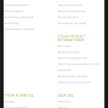
Der ideale Zuckerersatz
Was ist Rebaudiosid-A?
Stevia Inhaltsstoffe
Was sind Steviolglycoside?
Stevia Kalorien & Nährwerte
Was sind Stevioside?
Stevia Rezepte
Wissenswertes über Isomalt
Wie viele Kalorien hat Stevia?
STEVIA PRODUKT
INFORMATIONEN
Stevia Blätter
Stevia Extrakt Pulver
Stevia flüssig Süßungsmittel
Stevia Kristalline Streusüße mit Erythrit
Stevia Samen
Stevia Tabs & Stevia Tabletten
Zahncreme ohne Fluorid Stevia
STEVIA & DIABETES
ÜBER UNS
Adipositas
Stevia Group
Blutzucker bei Diabetes
steviapura