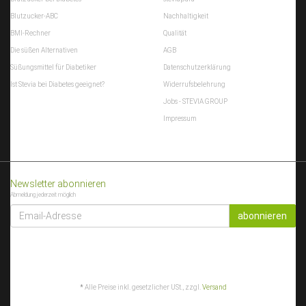
Blutzucker-ABC
Nachhaltigkeit
BMI-Rechner
Qualität
Die süßen Alternativen
AGB
Süßungsmittel für Diabetiker
Datenschutzerklärung
Ist Stevia bei Diabetes geeignet?
Widerrufsbelehrung
Jobs - STEVIA GROUP
Impressum
Newsletter abonnieren
Abmeldung jederzeit möglich
EMAIL-
ADRESSE
abonnieren
*
Alle Preise inkl. gesetzlicher USt., zzgl.
Versand