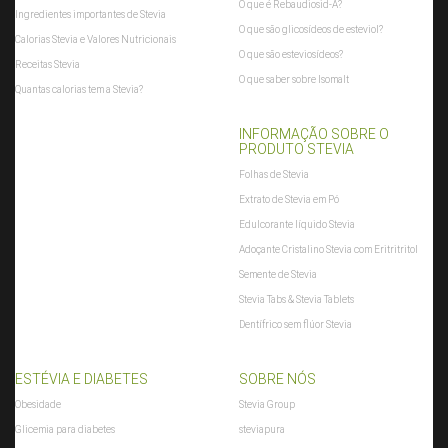
O que é Rebaudiosid-A?
Ingredientes importantes de Stevia
O que são glicosídeos de esteviol?
Calorias Stevia e Valores Nutricionais
O que são esteviosídeos?
Receitas Stevia
O que saber sobre Isomalt
Quantas calorias tem a Stevia?
INFORMAÇÃO SOBRE O
PRODUTO STEVIA
Folhas de Stevia
Extrato de Stevia em Pó
Edulcorante líquido Stevia
Adoçante Cristalino Stevia com Eritritritol
Semente de Stevia
Stevia Tabs & Stevia Tablets
Dentífrico sem flúor Stevia
ESTÉVIA E DIABETES
SOBRE NÓS
Obesidade
Stevia Group
Glicemia para diabetes
steviapura