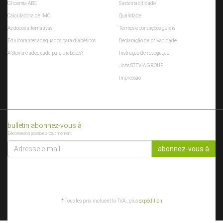
Glicemia ABC
Sustentabilidade
Calculadora de IMC
Qualidade
As doces alternativas
Termos e condições gerais
Edulcorantes adequados para diabéticos
Declaração de privacidade
A Stevia é adequada para diabetes?
Instrução de revogação
Jobs STEVIA GROUP
Impressão
bulletin abonnez-vous à
Déconnexion possible à tout moment
ADRESSE
E-
abonnez-vous à
MAIL
*
Tous les prix incluent la TVA., plus
expédition