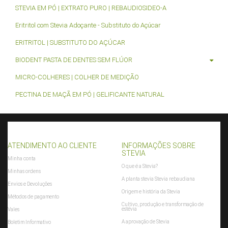
STEVIA EM PÓ | EXTRATO PURO | REBAUDIOSIDEO-A
Eritritol com Stevia Adoçante - Substituto do Açúcar
ERITRITOL | SUBSTITUTO DO AÇÚCAR
BIODENT PASTA DE DENTES SEM FLÚOR
MICRO-COLHERES | COLHER DE MEDIÇÃO
PECTINA DE MAÇÃ EM PÓ | GELIFICANTE NATURAL
ATENDIMENTO AO CLIENTE
INFORMAÇÕES SOBRE
STEVIA
Minha conta
O que é a Stevia?
Minhas ordens
A planta stevia Stevia rebaudiana
Envios e Devoluções
Origem e história da Stevia
Métodos de pagamento
Cultivo, produção e transformação de
estévia
Vales
A aprovação de Stevia
Boletim Informativo