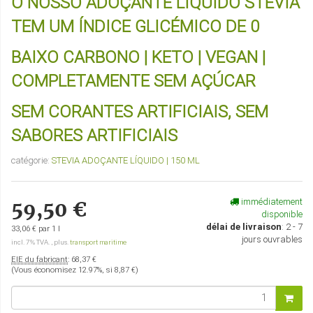
O NOSSO ADOÇANTE LÍQUIDO STEVIA
TEM UM ÍNDICE GLICÉMICO DE 0
BAIXO CARBONO | KETO | VEGAN |
COMPLETAMENTE SEM AÇÚCAR
SEM CORANTES ARTIFICIAIS, SEM
SABORES ARTIFICIAIS
catégorie:
STEVIA ADOÇANTE LÍQUIDO | 150 ML
immédiatement
59,50 €
disponible
délai de livraison
:
2 - 7
33,06 € par 1 l
jours ouvrables
incl. 7% TVA. , plus.
transport maritime
EIE du fabricant
:
68,37 €
(Vous économisez
12.97%
, si
8,87 €
)