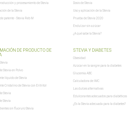
producción y procesamiento de Stevia
Dosis de Stevia
ción de la Stevia
Uso y aplicación de la Stevia
 de patente - Stevia Reb M
Prueba de Stevia 2020
Endulzar sin azúcar
¿A qué sabe la Stevia?
MACIÓN DE PRODUCTO DE
STEVIA Y DIABETES
A
Obesidad
Stevia
Azúcar en la sangre para la diabetes
de Stevia en Polvo
Glucemia ABC
te líquido de Stevia
Calculadora de IMC
te Cristalino de Stevia con Eritritol
Las dulces alternativas
de Stevia
Edulcorantes adecuados para diabéticos
con DHL dentro de Bermuda, Canada, Germany, Greenland, Mexico, Saint Pierre a
de Stevia
¿Es la Stevia adecuada para la diabetes?
dientes sin fluoruro Stevia
f xajax == "undefined") { xajax = {}; xajax.config = {}; }else {if (typeof xajax.config =
aitCursor = false; xajax.config.version = "xajax 0.5"; xajax.config.legacy = false; 