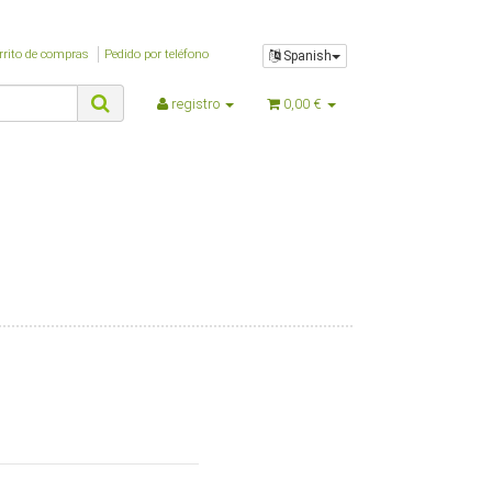
$NaviFilter
$Navigation
rrito de compras
Pedido por teléfono
$NettoPreise
Spanish
$nIsSSL
registro
0,00 €
$nSeitenTyp
$nTemplateVersion
$nZeitGebraucht
$oBox
$oBrowser
$oPlugin_evo_editor
$oPlugin_jst_shop_faq
$oPlugin_jtl_debug
$oPlugin_jtl_dhlwunschpaket
$oPlugin_jtl_paypal
$oPlugin_jtl_search
$oPlugin_lfs_spamprotector
$oPlugin_netzdingeDE_google_codes
$oSpezialseiten_arr
$oSuchspecialoverlay_arr
$oSuchspecial_arr
$oTrennzeichenGewicht