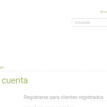
/a> &gt; <a href="https://steviashop24.com/Mis-ordenes">login</a><br />
Mi ca
ogin
 cuenta
Registrarse para clientes registrados