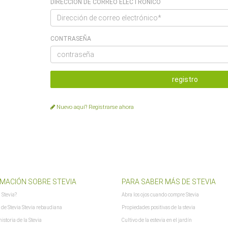
DIRECCIÓN DE CORREO ELECTRÓNICO
CONTRASEÑA
Nuevo aquí? Registrarse ahora
MACIÓN SOBRE STEVIA
PARA SABER MÁS DE STEVIA
a Stevia?
Abra los ojos cuando compre Stevia
 de Stevia Stevia rebaudiana
Propiedades positivas de la stevia
istoria de la Stevia
Cultivo de la estevia en el jardín
lshoplogo.png