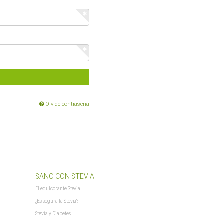
$oTrennzeichenMenge
$oUnterKategorien_arr
$parentTemplateDir
$parent_template_path
$PFAD_AJAXSUGGEST
$PFAD_BILDER_BANNER
$PFAD_FLASHCHART
$PFAD_FLASHCLOUD
$PFAD_GFX_BEWERTUNG_STERNE
Olvidé contraseña
$PFAD_INCLUDES_LIBS
$PFAD_MINIFY
$PFAD_UPLOADIFY
$PFAD_UPLOAD_CALLBACK
$requestURL
$SCRIPT_NAME
$session_id
SANO CON STEVIA
$session_name
El edulcorante Stevia
$session_notwendig
¿Es segura la Stevia?
$ShopLogoURL
Stevia y Diabetes
$ShopLogoURL_abs