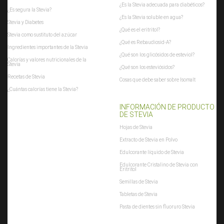
¿Es la Stevia adecuada para diabéticos?
¿Es segura la Stevia?
¿Es la Stevia soluble en agua?
Stevia y Diabetes
¿Qué es el eritritol?
Stevia como sustituto del azúcar
¿Qué es Rebaudiosid-A?
Ingredientes importantes de la Stevia
¿Qué son los glicósidos de esteviol?
Calorías y valores nutricionales de la
Stevia
¿Qué son los esteviósidos?
Recetas de Stevia
Cosas que debe saber sobre Isomalt
¿Cuántas calorías tiene la Stevia?
INFORMACIÓN DE PRODUCTO
DE STEVIA
Hojas de Stevia
Extracto de Stevia en Polvo
Edulcorante líquido de Stevia
Edulcorante Cristalino de Stevia con
Eritritol
Semillas de Stevia
Tabletas de Stevia
Pasta de dientes sin fluoruro Stevia