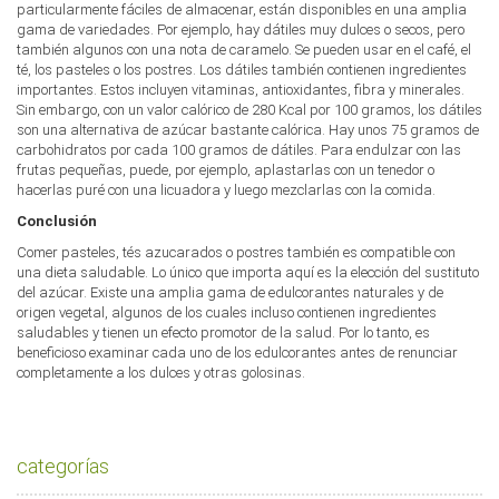
particularmente fáciles de almacenar, están disponibles en una amplia
gama de variedades. Por ejemplo, hay dátiles muy dulces o secos, pero
también algunos con una nota de caramelo. Se pueden usar en el café, el
té, los pasteles o los postres. Los dátiles también contienen ingredientes
importantes. Estos incluyen vitaminas, antioxidantes, fibra y minerales.
Sin embargo, con un valor calórico de 280 Kcal por 100 gramos, los dátiles
son una alternativa de azúcar bastante calórica. Hay unos 75 gramos de
carbohidratos por cada 100 gramos de dátiles. Para endulzar con las
frutas pequeñas, puede, por ejemplo, aplastarlas con un tenedor o
hacerlas puré con una licuadora y luego mezclarlas con la comida.
Conclusión
Comer pasteles, tés azucarados o postres también es compatible con
una dieta saludable. Lo único que importa aquí es la elección del sustituto
del azúcar. Existe una amplia gama de edulcorantes naturales y de
origen vegetal, algunos de los cuales incluso contienen ingredientes
saludables y tienen un efecto promotor de la salud. Por lo tanto, es
beneficioso examinar cada uno de los edulcorantes antes de renunciar
completamente a los dulces y otras golosinas.
categorías