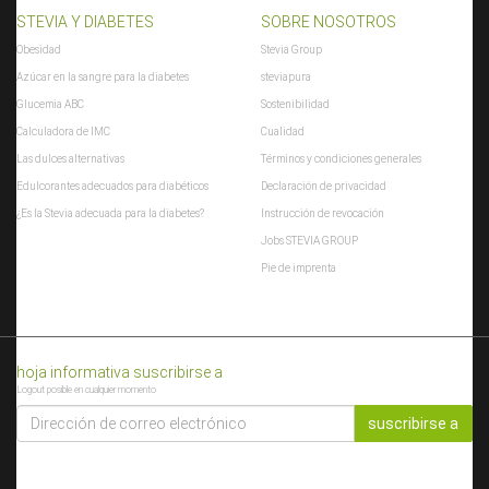
STEVIA Y DIABETES
SOBRE NOSOTROS
Obesidad
Stevia Group
Azúcar en la sangre para la diabetes
steviapura
Glucemia ABC
Sostenibilidad
Calculadora de IMC
Cualidad
Las dulces alternativas
Términos y condiciones generales
Edulcorantes adecuados para diabéticos
Declaración de privacidad
¿Es la Stevia adecuada para la diabetes?
Instrucción de revocación
Jobs STEVIA GROUP
Pie de imprenta
hoja informativa suscribirse a
Logout posible en cualquier momento
DIRECCIÓN
DE
suscribirse a
CORREO
ELECTRÓNICO