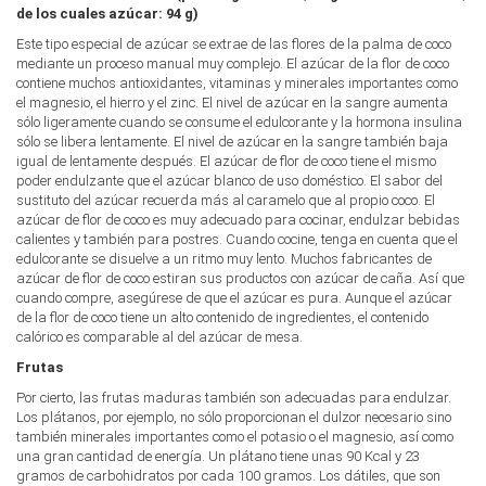
de los cuales azúcar: 94 g)
Este tipo especial de azúcar se extrae de las flores de la palma de coco
mediante un proceso manual muy complejo. El azúcar de la flor de coco
contiene muchos antioxidantes, vitaminas y minerales importantes como
el magnesio, el hierro y el zinc. El nivel de azúcar en la sangre aumenta
sólo ligeramente cuando se consume el edulcorante y la hormona insulina
sólo se libera lentamente. El nivel de azúcar en la sangre también baja
igual de lentamente después. El azúcar de flor de coco tiene el mismo
poder endulzante que el azúcar blanco de uso doméstico. El sabor del
sustituto del azúcar recuerda más al caramelo que al propio coco. El
azúcar de flor de coco es muy adecuado para cocinar, endulzar bebidas
calientes y también para postres. Cuando cocine, tenga en cuenta que el
edulcorante se disuelve a un ritmo muy lento. Muchos fabricantes de
azúcar de flor de coco estiran sus productos con azúcar de caña. Así que
cuando compre, asegúrese de que el azúcar es pura. Aunque el azúcar
de la flor de coco tiene un alto contenido de ingredientes, el contenido
calórico es comparable al del azúcar de mesa.
Frutas
Por cierto, las frutas maduras también son adecuadas para endulzar.
Los plátanos, por ejemplo, no sólo proporcionan el dulzor necesario sino
también minerales importantes como el potasio o el magnesio, así como
una gran cantidad de energía. Un plátano tiene unas 90 Kcal y 23
gramos de carbohidratos por cada 100 gramos. Los dátiles, que son