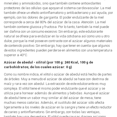
minerales y aminoácidos, sino que también contiene antioxidantes
protectores de las células que apoyan el sistema cardiovascular. La miel
también ofrece un efecto antiinflamatorio y antibacteriano y así ayuda, por
ejemplo, con los dolores de garganta. El poder endulzante de la miel
corresponde a cerca del 80% del azúcar de la casa. Atención: La miel
también contiene glucosa y fructosa. Por lo tanto, también la miel puede
ser dañina con un consumo excesivo. Sin embargo, este edulcorante
natural se ofrece para endulzar en la vida cotidiana así como uno u otro
dulce, porque la miel posee en contraste con el azúcar algunos materiales
de contenido positivo. Sin embargo, hay que tener en cuenta que algunos
de estos ingredientes pueden perderse en alimentos con una temperatura
superior a 40°C.
Azúcar de abedul - xilitol (por 100 g: 240 Kcal, 100 g de
carbohidratos; de los cuales azúcar: 0 g)
Como su nombre indica, el xilitol o azúcar de abedul está hecho de partes
de árboles. Muy a menudo el azúcar de abedul se hace con dextrina de
maíz y rara vez con abedul. La extracción de este edulcorante es muy
compleja. El xilitol tiene el mismo poder endulzante que el azúcar y se
utiliza para hornear además de alimentos y bebidas. Aunque el azúcar
de abedul tiene un sabor muy similar al del azúcar de mesa, tiene
muchas menos calorías. Además, el sustituto del azúcar sólo afecta
ligeramente a los niveles de azúcar en la sangre y tiene un efecto reductor
de caries y antiinflamatorio. Sin embargo, con todas las ventajas,
también hay una desventaja. El xilitol puede causar diarrea así como