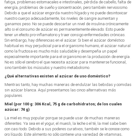
fatiga, problemas estomacales e intestinales, pérdida de cabello, falta de
energía, problemas de sueño y concentración, pero también nerviosismo.
Debido a que el azúcar engorda nuestro hígado y no puede desintoxicar
nuestro cuerpo adecuadamente, los niveles de sangre aumentan y
ganamos peso. No se puede descartar un nivel de insulina crónicamente
alto si el consumo de azúcar es permanentemente elevado. Esto puede
tener un efecto pro-inflamatorio y traer consigo enfermedades crónicas.
Sin embargo, hay diferencias en el azúcar. Si bien el azúcar doméstico
habitual es muy perjudicial para el organismo humano, el azúcar natural
como la fructosa es mucho más saludable y desempeña un papel
especialmente importante para el organismo en la producción de energía.
No es sólo el cerebro el que necesita azúcar para mantenerse funcional,
sino también los músculos y nuestro metabolismo.
¿Qué alternativas existen al azúcar de uso doméstico?
Mientras tanto, hay muchas maneras de endulzar las bebidas y comidas
sin azúcar blanca. Aquí presentamos las cinco alternativas más
populares.
Miel (por 100 g: 306 Kcal, 75 g de carbohidratos; de los cuales
azúcar: 74 g)
La miel es muy popular porque se puede usar de muchas maneras
diferentes. Ya sea en el yogur, el muesli, la leche o el té, la miel sabe bien
con casi todo. Debido a sus poderes curativos, también se le conoce como
oro líquido. Este alimento no sólo contiene una variedad de vitaminas,