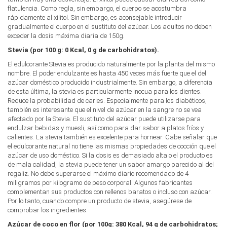
flatulencia. Como regla, sin embargo, el cuerpo se acostumbra
rápidamente al xilitol. Sin embargo, es aconsejable introducir
gradualmente el cuerpo en el sustituto del azúcar. Los adultos no deben
exceder la dosis máxima diaria de 150g.
Stevia (por 100 g: 0 Kcal, 0 g de carbohidratos).
El edulcorante Stevia es producido naturalmente por la planta del mismo
nombre. El poder endulzante es hasta 450 veces más fuerte que el del
azúcar doméstico producido industrialmente. Sin embargo, a diferencia
de esta última, la stevia es particularmente inocua para los dientes.
Reduce la probabilidad de caries. Especialmente para los diabéticos,
también es interesante que el nivel de azúcar en la sangre no se vea
afectado por la Stevia. El sustituto del azúcar puede utilizarse para
endulzar bebidas y muesli, así como para dar sabor a platos fríos y
calientes. La stevia también es excelente para hornear. Cabe señalar que
el edulcorante natural no tiene las mismas propiedades de cocción que el
azúcar de uso doméstico. Si la dosis es demasiado alta o el producto es
de mala calidad, la stevia puede tener un sabor amargo parecido al del
regaliz. No debe superarse el máximo diario recomendado de 4
miligramos por kilogramo de peso corporal. Algunos fabricantes
complementan sus productos con rellenos baratos o incluso con azúcar.
Por lo tanto, cuando compre un producto de stevia, asegúrese de
comprobar los ingredientes.
Azúcar de coco en flor (por 100g: 380 Kcal, 94 g de carbohidratos;