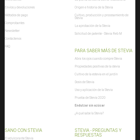
Envíos y devoluciones
Origen e historia de la Stevia
Métodos de pago
Cultivo, producción y procesamiento de
Stevia
Comprobantes
La aprobación de la Stevia
Newsletter
Solicitud de patente - Stevia Reb M
Contáctenos
FAQ
PARA SABER MÁS DE STEVIA
Abra los ojos cuando compre Stevia
Propiedades positivas de la stevia
Cultivo de la estevia en el jardín
Dosis de Stevia
Uso y aplicación de la Stevia
Prueba de Stevia 2020
Endulzar sin azúcar
¿A qué sabe la Stevia?
SANO CON STEVIA
STEVIA - PREGUNTAS Y
RESPUESTAS
El edulcorante Stevia