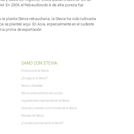
iol. En 2009, el Rebaudiosido A de alta pureza fue
xajax.config.defaultMode = "asynchronous"; xajax.config.defaultMethod = "POST";
$xajax_javascript
 la planta Stevia rebaudiana, la Stevia ha sido cultivada
$zuletztInWarenkorbGelegterArtikel
nca se planteó aquí. En Asia, especialmente en el sudeste
eria prima de exportación.
SANO CON STEVIA
El edulcorante Stevia
¿Es segura la Stevia?
Stevia y Diabetes
Stevia como sustituto del azúcar
Ingredientes importantes de la Stevia
Calorías y valores nutricionales de la Stevia
Recetas de Stevia
¿Cuántas calorías tiene la Stevia?