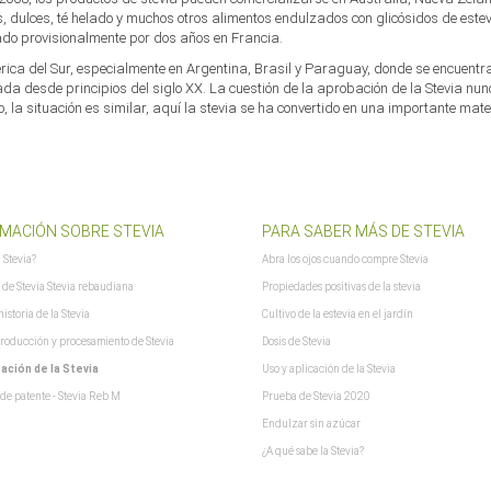
, dulces, té helado y muchos otros alimentos endulzados con glicósidos de estev
aitCursor = false; xajax.config.version = "xajax 0.5"; xajax.config.legacy = false; 
do provisionalmente por dos años en Francia.
ica del Sur, especialmente en Argentina, Brasil y Paraguay, donde se encuentra
zada desde principios del siglo XX. La cuestión de la aprobación de la Stevia nu
o, la situación es similar, aquí la stevia se ha convertido en una importante mat
MACIÓN SOBRE STEVIA
PARA SABER MÁS DE STEVIA
a Stevia?
Abra los ojos cuando compre Stevia
 de Stevia Stevia rebaudiana
Propiedades positivas de la stevia
istoria de la Stevia
Cultivo de la estevia en el jardín
producción y procesamiento de Stevia
Dosis de Stevia
ación de la Stevia
Uso y aplicación de la Stevia
 de patente - Stevia Reb M
Prueba de Stevia 2020
Endulzar sin azúcar
¿A qué sabe la Stevia?