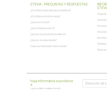
STEVIA - PREGUNTAS Y RESPUESTAS
INFOR
STEVI
¿Es la Stevia adecuada para diabéticos?
Hojas de 
¿Es la Stevia soluble en agua?
Extracto 
¿Qué es el eritritol?
Edulcoran
¿Qué es Rebaudiosid-A?
Edulcoran
¿Qué son los glicósidos de esteviol?
Semillas 
¿Qué son los esteviósidos?
Tabletas 
Cosas que debe saber sobre Isomalt
Pasta de 
DIRECCIÓN
hoja informativa suscribirse
DE
a
CORREO
ELECTRÓNICO
Logout posible en cualquier momento