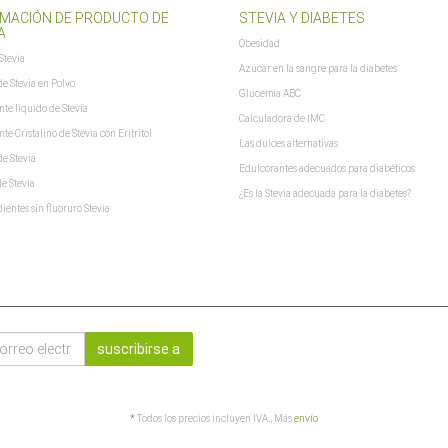
MACIÓN DE PRODUCTO DE
STEVIA Y DIABETES
A
Obesidad
Stevia
Azúcar en la sangre para la diabetes
de Stevia en Polvo
Glucemia ABC
te líquido de Stevia
Calculadora de IMC
te Cristalino de Stevia con Eritritol
Las dulces alternativas
de Stevia
Edulcorantes adecuados para diabéticos
de Stevia
¿Es la Stevia adecuada para la diabetes?
dientes sin fluoruro Stevia
suscribirse a
*
Todos los precios incluyen IVA., Más
envío