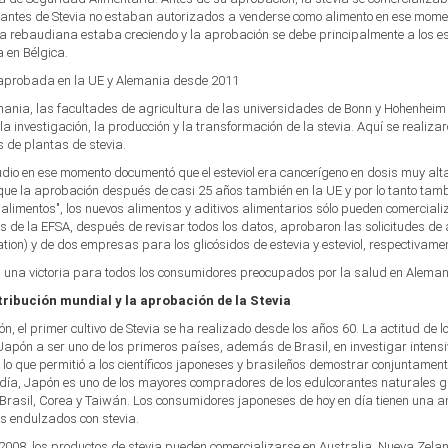
antes de Stevia no estaban autorizados a venderse como alimento en ese momento
ia rebaudiana estaba creciendo y la aprobación se debe principalmente a los es
lshoplogo.png
 en Bélgica.
 aprobada en la UE y Alemania desde 2011
mania, las facultades de agricultura de las universidades de Bonn y Hohenhei
, la investigación, la producción y la transformación de la stevia. Aquí se real
 de plantas de stevia.
dio en ese momento documentó que el esteviol era cancerígeno en dosis muy altas
ue la aprobación después de casi 25 años también en la UE y por lo tanto tamb
alimentos", los nuevos alimentos y aditivos alimentarios sólo pueden comerciali
s de la EFSA, después de revisar todos los datos, aprobaron las solicitudes d
tion) y de dos empresas para los glicósidos de estevia y esteviol, respectivame
s una victoria para todos los consumidores preocupados por la salud en Aleman
tribución mundial y la aprobación de la Stevia
n, el primer cultivo de Stevia se ha realizado desde los años 60. La actitud de l
 Japón a ser uno de los primeros países, además de Brasil, en investigar intensiv
 lo que permitió a los científicos japoneses y brasileños demostrar conjuntamente
con DHL dentro de Bermuda, Canada, Germany, Greenland, Mexico, Saint Pierre a
día, Japón es uno de los mayores compradores de los edulcorantes naturales gli
Brasil, Corea y Taiwán. Los consumidores japoneses de hoy en día tienen una 
s endulzados con stevia.
f xajax == "undefined") { xajax = {}; xajax.config = {}; }else {if (typeof xajax.config =
008, los productos de stevia pueden comercializarse en Australia, Nueva Zeland