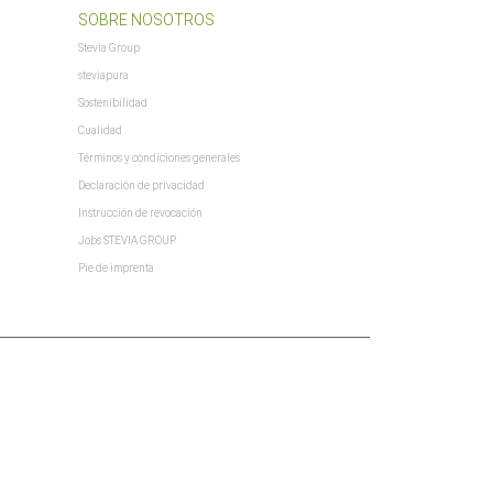
SOBRE NOSOTROS
Stevia Group
steviapura
Sostenibilidad
Cualidad
Términos y condiciones generales
Declaración de privacidad
Instrucción de revocación
Jobs STEVIA GROUP
Pie de imprenta