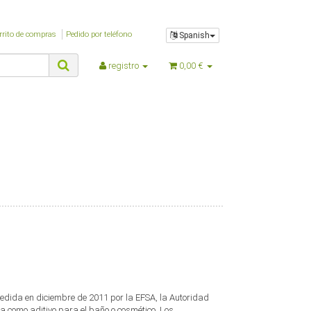
$oSuchspecialoverlay_arr
$oSuchspecial_arr
rrito de compras
Pedido por teléfono
Spanish
$oTrennzeichenGewicht
$oTrennzeichenMenge
registro
0,00 €
$oUnterKategorien_arr
$parentTemplateDir
$parent_template_path
$PFAD_AJAXSUGGEST
$PFAD_BILDER_BANNER
$PFAD_FLASHCHART
$PFAD_FLASHCLOUD
$PFAD_GFX_BEWERTUNG_STERNE
$PFAD_INCLUDES_LIBS
$PFAD_MINIFY
$PFAD_UPLOADIFY
$PFAD_UPLOAD_CALLBACK
$requestURL
$SCRIPT_NAME
$session_id
ncedida en diciembre de 2011 por la EFSA, la Autoridad
$session_name
a como aditivo para el baño o cosmético. Los