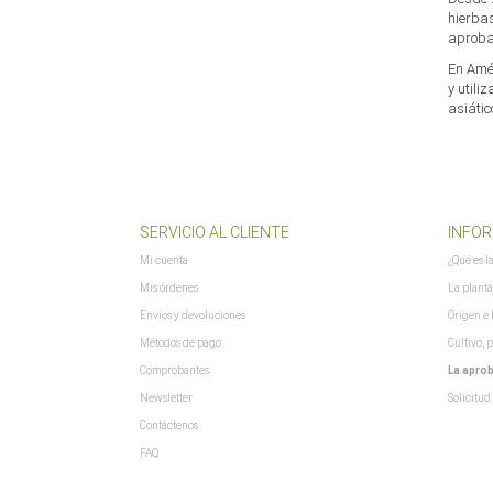
hierbas
"toolsajax.server.php"; xajax.config.statusMessages = false; xajax.config.w
aproba
/* ]]> */ </script> <script ty[...]
zuletztInWarenkorbGelegterArtikel
:
null
En Amér
y utili
asiátic
SERVICIO AL CLIENTE
INFOR
Mi cuenta
¿Qué es l
Mis órdenes
La planta
Envíos y devoluciones
Origen e h
Métodos de pago
Cultivo, 
Comprobantes
La aprob
Newsletter
Solicitud
Contáctenos
FAQ