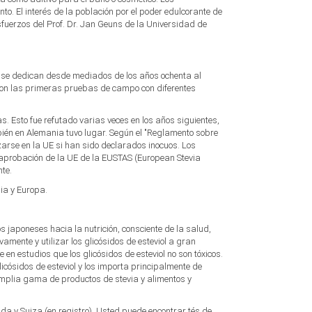
$session_notwendig
. El interés de la población por el poder edulcorante de
$ShopLogoURL
fuerzos del Prof. Dr. Jan Geuns de la Universidad de
$ShopLogoURL_abs
$ShopURL
$ShopURLSSL
m se dedican desde mediados de los años ochenta al
$showLoginCaptcha
izaron las primeras pruebas de campo con diferentes
$SID
$sprachURL
. Esto fue refutado varias veces en los años siguientes,
$Steuerpositionen
ién en Alemania tuvo lugar. Según el "Reglamento sobre
$TS_BUYERPROT_CLASSIC
zarse en la UE si han sido declarados inocuos. Los
$TS_BUYERPROT_EXCELLENCE
e aprobación de la UE de la EUSTAS (European Stevia
nte.
$updatedPositions
$WarenkorbArtikelanzahl
ia y Europa.
$WarenkorbArtikelPositionenanzahl
$WarenkorbGesamtgewicht
os japoneses hacia la nutrición, consciente de la salud,
$WarenkorbGesamtsumme
amente y utilizar los glicósidos de esteviol a gran
$Warenkorbtext
 en estudios que los glicósidos de esteviol no son tóxicos.
nd Miquelon
$WarenkorbVersandkostenfreiHinweis
cósidos de esteviol y los importa principalmente de
amplia gama de productos de stevia y alimentos y
$WarenkorbWarensumme
$WarensummeLocalized
= "undefined") xajax.config = {}; } xajax.config.requestURI =
a y Suiza (en registro). Usted puede encontrar tés de