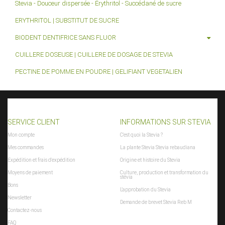
Stevia - Douceur dispersée - Érythritol - Succédané de sucre
PFAD_AJAXSUGGEST
:
includes/libs/ajaxsuggest/
ERYTHRITOL | SUBSTITUT DE SUCRE
$PFAD_AJAXSUGGEST
PFAD_BILDER_BANNER
:
bilder/banner/
$PFAD_BILDER_BANNER
BIODENT DENTIFRICE SANS FLUOR
PFAD_FLASHCHART
:
includes/libs/flashchart/
CUILLERE DOSEUSE | CUILLERE DE DOSAGE DE STEVIA
$PFAD_FLASHCHART
PFAD_FLASHCLOUD
:
includes/libs/flashcloud/
PECTINE DE POMME EN POUDRE | GELIFIANT VEGETALIEN
$PFAD_FLASHCLOUD
PFAD_GFX_BEWERTUNG_STERNE
:
gfx/bewertung_sterne/
$PFAD_GFX_BEWERTUNG_STERNE
PFAD_INCLUDES_LIBS
:
includes/libs/
$PFAD_INCLUDES_LIBS
PFAD_MINIFY
:
includes/libs/minify
$PFAD_MINIFY
SERVICE CLIENT
INFORMATIONS SUR STEVIA
PFAD_UPLOADIFY
:
includes/libs/uploadify/
$PFAD_UPLOADIFY
Mon compte
C'est quoi la Stevia ?
PFAD_UPLOAD_CALLBACK
:
includes/ext/uploads_cb.php
Mes commandes
La plante Stevia Stevia rebaudiana
$PFAD_UPLOAD_CALLBACK
Expédition et frais d'expédition
Origine et histoire du Stevia
requestURL
:
Diabetes_1
$requestURL
Moyens de paiement
Culture, production et transformation du
SCRIPT_NAME
:
/jtlshop/index.php
$SCRIPT_NAME
stévia
Bons
session_id
:
62vl2q0gmn5t0udtc9rgki5fg1
$session_id
L'approbation du Stevia
session_name
:
JTLSHOP
Newsletter
$session_name
Demande de brevet Stevia Reb M
session_notwendig
:
false
$session_notwendig
Contactez-nous
ShopLogoURL
:
bilder/intern/shoplogo/jtlshoplogo.png
FAQ