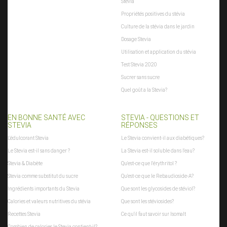
Stevia
Propriétés positives du stévia
Culture de la stévia dans le jardin
Dosage Stevia
Utilisation et application du stévia
Test Stevia 2020
Sucrer sans sucre
Quel goût a la Stevia?
EN BONNE SANTÉ AVEC
STEVIA - QUESTIONS ET
STEVIA
RÉPONSES
L'édulcorant Stevia
Le Stevia convient-il aux diabétiques?
Le Stevia est-il sans danger ?
La Stevia est-il soluble dans l'eau?
Stevia & Diabète
Qu'est-ce que l'érythritol ?
Stevia comme substitut du sucre
Qu'est-ce que le Rebaudioside-A?
Ingrédients importants du Stevia
Que sont les glycosides de stéviol?
Calories et valeurs nutritives du stévia
Que sont les stéviosides?
Recettes Stevia
Ce qu'il faut savoir sur Isomalt
Combien de calories le Stevia contient-il?