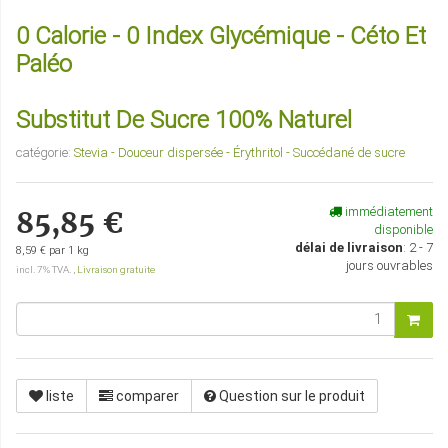
0 Calorie - 0 Index Glycémique - Céto Et
Paléo
Substitut De Sucre 100% Naturel
catégorie:
Stevia - Douceur dispersée - Érythritol - Succédané de sucre
immédiatement
85,85 €
disponible
délai de livraison
:
2 - 7
8,59 € par 1 kg
jours ouvrables
incl. 7% TVA. ,
Livraison gratuite
liste
comparer
Question sur le produit