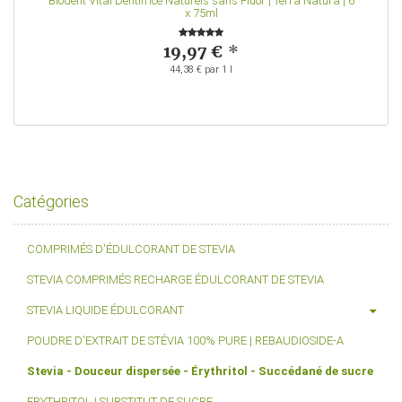
|
Biodent Vital Dentifrice Naturels sans Fluor | Terra Natura | 6
x 75ml
19,97 €
*
44,38 € par 1 l
Catégories
COMPRIMÉS D'ÉDULCORANT DE STEVIA
STEVIA COMPRIMÉS RECHARGE ÉDULCORANT DE STEVIA
STEVIA LIQUIDE ÉDULCORANT
POUDRE D'EXTRAIT DE STÉVIA 100% PURE | REBAUDIOSIDE-A
Stevia - Douceur dispersée - Érythritol - Succédané de sucre
ERYTHRITOL | SUBSTITUT DE SUCRE