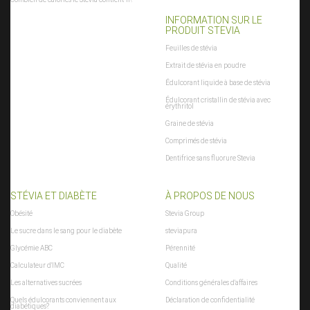
INFORMATION SUR LE
PRODUIT STEVIA
Feuilles de stévia
Extrait de stévia en poudre
Édulcorant liquide à base de stévia
Édulcorant cristallin de stévia avec
érythritol
Graine de stévia
Comprimés de stévia
Dentifrice sans fluorure Stevia
STÉVIA ET DIABÈTE
À PROPOS DE NOUS
Obésité
Stevia Group
Le sucre dans le sang pour le diabète
steviapura
Glycémie ABC
Pérennité
Calculateur d'IMC
Qualité
Les alternatives sucrées
Conditions générales d'affaires
Quels édulcorants conviennent aux
Déclaration de confidentialité
diabétiques?