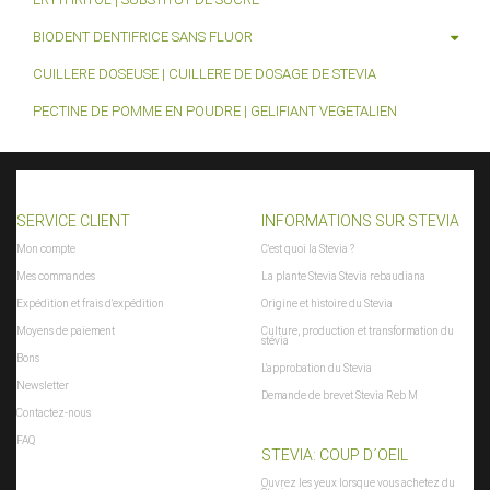
BIODENT DENTIFRICE SANS FLUOR
CUILLERE DOSEUSE | CUILLERE DE DOSAGE DE STEVIA
PECTINE DE POMME EN POUDRE | GELIFIANT VEGETALIEN
SERVICE CLIENT
INFORMATIONS SUR STEVIA
Mon compte
C'est quoi la Stevia ?
Mes commandes
La plante Stevia Stevia rebaudiana
Expédition et frais d'expédition
Origine et histoire du Stevia
Moyens de paiement
Culture, production et transformation du
stévia
Bons
L'approbation du Stevia
Newsletter
Demande de brevet Stevia Reb M
Contactez-nous
FAQ
STEVIA: COUP D´OEIL
Ouvrez les yeux lorsque vous achetez du