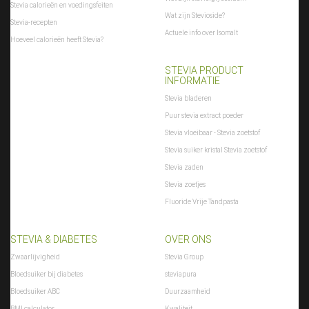
Stevia calorieën en voedingsfeiten
Wat zijn Stevioside?
Stevia-recepten
Actuele info over Isomalt
Hoeveel calorieën heeft Stevia?
STEVIA PRODUCT
INFORMATIE
Stevia bladeren
Puur stevia extract poeder
Stevia vloeibaar - Stevia zoetstof
Stevia suiker kristal Stevia zoetstof
Stevia zaden
Stevia zoetjes
Fluoride Vrije Tandpasta
STEVIA & DIABETES
OVER ONS
Zwaarlijvigheid
Stevia Group
Bloedsuiker bij diabetes
steviapura
Bloedsuiker ABC
Duurzaamheid
BMI calculator
Kwaliteit