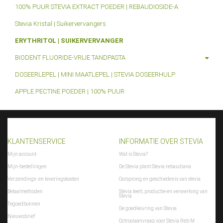
100% PUUR STEVIA EXTRACT POEDER | REBAUDIOSIDE-A
Stevia Kristal | Suikervervangers
ERYTHRITOL | SUIKERVERVANGER
BIODENT FLUORIDE-VRIJE TANDPASTA
DOSEERLEPEL | MINI MAATLEPEL | STEVIA DOSEERHULP
APPLE PECTINE POEDER | 100% PUUR
KLANTENSERVICE
INFORMATIE OVER STEVIA
Mijn account
Wat is Stevia?
Mijn-bestellingen
De Stevia plant Stevia rebaudiana
Verzendings- en leveringskosten
Oorsprong en geschiedenis van stevia
Betaalmethoden
Stevia teelt, productie en verwerking van
Stevia
Tegoedbonnen
De goedkeuring van Stevia
Nieuwsbrief
Octrooiaanvraag voor Stevia Reb M