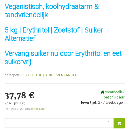
Veganistisch, koolhydraatarm &
tandvriendelijk
5 kg | Erythritol | Zoetstof | Suiker
Alternatief
Vervang suiker nu door Erythritol en eet
suikervrij
categorie:
ERYTHRITOL | SUIKERVERVANGER
onmiddellijk
37,78 €
beschikbaar
levertijd
:
2 - 7 weekdagen
7,56 € per 1 kg
incl. 19% BTW. , plus.
scheepvaart