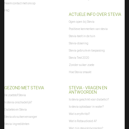
Neem contact met ons op
FAQ
ACTUELE INFO OVER STEVIA
Ogen open bij Stevia
Positieve kenmerken van stevia
Stevia-teelt in de tuin
Stevia-dosering
Stevia gebruik en toepassing
Stevia Test 2020
Zonder suiker zoete
Hoe Stevia smaakt
GEZOND MET STEVIA
STEVIA - VRAGEN EN
ANTWOORDEN
De zoetstof Stevia
Is stevia geschikt voor diabetici?
Is stevia onschadelijk?
Is stevia oplosbaar in water?
Diabetes en Stevia
Wat is erythritol?
Stevia als suikervervanger
Wat is Rebaudiosid-A?
Stevia-ingrediënten
Wat zijn steviolglycosiden?