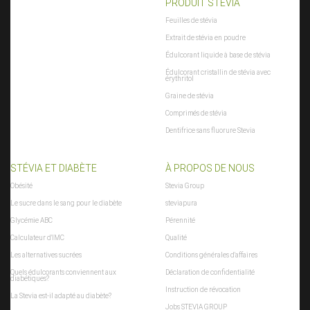
PRODUIT STEVIA
Feuilles de stévia
Extrait de stévia en poudre
Édulcorant liquide à base de stévia
Édulcorant cristallin de stévia avec
érythritol
Graine de stévia
Comprimés de stévia
Dentifrice sans fluorure Stevia
STÉVIA ET DIABÈTE
À PROPOS DE NOUS
Obésité
Stevia Group
Le sucre dans le sang pour le diabète
steviapura
Glycémie ABC
Pérennité
Calculateur d'IMC
Qualité
Les alternatives sucrées
Conditions générales d'affaires
Quels édulcorants conviennent aux
Déclaration de confidentialité
diabétiques?
Instruction de révocation
La Stevia est-il adapté au diabète?
Jobs STEVIA GROUP