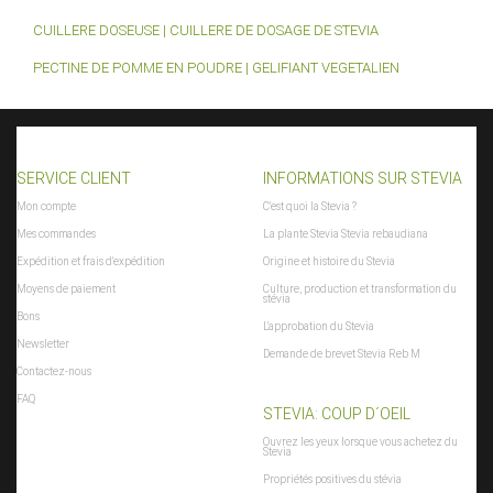
CUILLERE DOSEUSE | CUILLERE DE DOSAGE DE STEVIA
PECTINE DE POMME EN POUDRE | GELIFIANT VEGETALIEN
SERVICE CLIENT
INFORMATIONS SUR STEVIA
Mon compte
C'est quoi la Stevia ?
Mes commandes
La plante Stevia Stevia rebaudiana
Expédition et frais d'expédition
Origine et histoire du Stevia
Moyens de paiement
Culture, production et transformation du
stévia
Bons
L'approbation du Stevia
Newsletter
Demande de brevet Stevia Reb M
Contactez-nous
FAQ
STEVIA: COUP D´OEIL
Ouvrez les yeux lorsque vous achetez du
Stevia
Propriétés positives du stévia