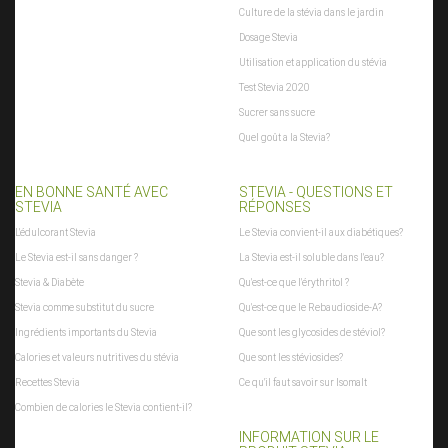
Culture de la stévia dans le jardin
Dosage Stevia
Utilisation et application du stévia
Test Stevia 2020
Sucrer sans sucre
Quel goût a la Stevia?
EN BONNE SANTÉ AVEC
STEVIA - QUESTIONS ET
STEVIA
RÉPONSES
L'édulcorant Stevia
Le Stevia convient-il aux diabétiques?
Le Stevia est-il sans danger ?
La Stevia est-il soluble dans l'eau?
Stevia & Diabète
Qu'est-ce que l'érythritol ?
Stevia comme substitut du sucre
Qu'est-ce que le Rebaudioside-A?
Ingrédients importants du Stevia
Que sont les glycosides de stéviol?
Calories et valeurs nutritives du stévia
Que sont les stéviosides?
Recettes Stevia
Ce qu'il faut savoir sur Isomalt
Combien de calories le Stevia contient-il?
INFORMATION SUR LE