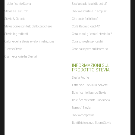
Il dolcificante Stevia
Stevia è adatta ai diabetici?
Stevia è al sicuro?
Stevia è solubile in acqua?
Stevia & Diabete
Che cos'è l'eritritolo?
Stevia come sostituto dello zucchero
Cos'è Rebaudiosid-A?
Stevia Ingredienti
Cosa sono i glicosidi steviolici?
Calorie della Stevia e valori nutrizionali
Cosa sono gli steviosidi?
Ricette Stevia
Cose da sapere sull'isomalto
Quante calorie ha Stevia?
INFORMAZIONI SUL
PRODOTTO STEVIA
Stevia Foglie
Estratto di Stevia in polvere
Dolcificante liquido Stevia
Dolcificante cristallino Stevia
Seme di Stevia
Stevia compresse
Dentifricio senza fluoro Stevia