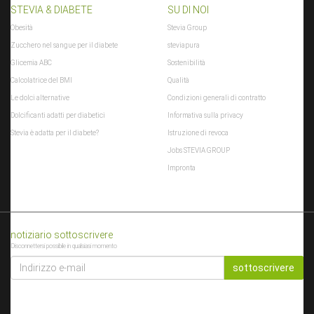
STEVIA & DIABETE
SU DI NOI
Obesità
Stevia Group
Zucchero nel sangue per il diabete
steviapura
Glicemia ABC
Sostenibilità
Calcolatrice del BMI
Qualità
Le dolci alternative
Condizioni generali di contratto
Dolcificanti adatti per diabetici
Informativa sulla privacy
Stevia è adatta per il diabete?
Istruzione di revoca
Jobs STEVIA GROUP
Impronta
notiziario sottoscrivere
Disconnettersi possibile in qualsiasi momento
INDIRIZZO
E-
sottoscrivere
MAIL