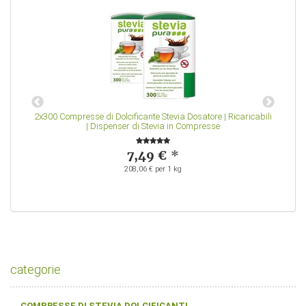
+
2x300 Compresse di Dolcificante Stevia Dosatore | Ricaricabili
50
| Dispenser di Stevia in Compresse
7,49 €
*
208,06 € per 1 kg
categorie
COMPRESSE DI STEVIA DOLCIFICANTI