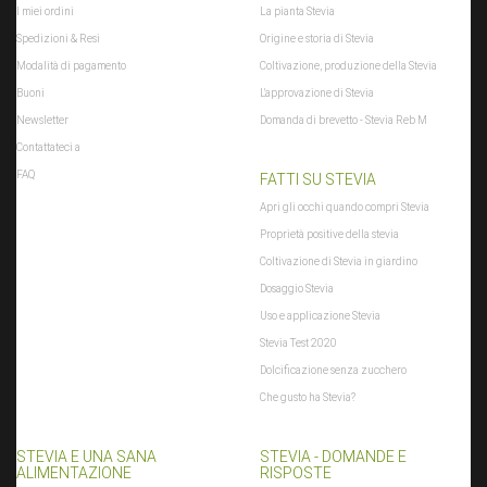
I miei ordini
La pianta Stevia
Spedizioni & Resi
Origine e storia di Stevia
Modalità di pagamento
Coltivazione, produzione della Stevia
Buoni
L'approvazione di Stevia
Newsletter
Domanda di brevetto - Stevia Reb M
Contattateci a
FAQ
FATTI SU STEVIA
Apri gli occhi quando compri Stevia
Proprietà positive della stevia
Coltivazione di Stevia in giardino
Dosaggio Stevia
Uso e applicazione Stevia
Stevia Test 2020
Dolcificazione senza zucchero
Che gusto ha Stevia?
STEVIA E UNA SANA
STEVIA - DOMANDE E
ALIMENTAZIONE
RISPOSTE