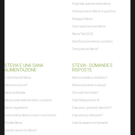
Proprietà positive della stevia
Coltivazione di Stevia in giardino
Dosaggio Stevia
Uso e applicazione Stevia
Stevia Test 2020
Dolcificazione senza zucchero
Che gusto ha Stevia?
STEVIA E UNA SANA
STEVIA - DOMANDE E
ALIMENTAZIONE
RISPOSTE
Il dolcificante Stevia
Stevia è adatta ai diabetici?
Stevia è al sicuro?
Stevia è solubile in acqua?
Stevia & Diabete
Che cos'è l'eritritolo?
Stevia come sostituto dello zucchero
Cos'è Rebaudiosid-A?
Stevia Ingredienti
Cosa sono i glicosidi steviolici?
Calorie della Stevia e valori nutrizionali
Cosa sono gli steviosidi?
Ricette Stevia
Cose da sapere sull'isomalto
Quante calorie ha Stevia?