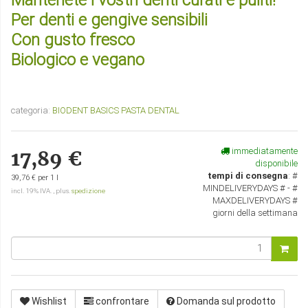
Mantenete i vostri denti curati e puliti!
Per denti e gengive sensibili
Con gusto fresco
Biologico e vegano
categoria:
BIODENT BASICS PASTA DENTAL
immediatamente
17,89 €
disponibile
tempi di consegna
:
#
39,76 € per 1 l
MINDELIVERYDAYS # - #
incl. 19% IVA. , plus.
spedizione
MAXDELIVERYDAYS #
giorni della settimana
Wishlist
confrontare
Domanda sul prodotto