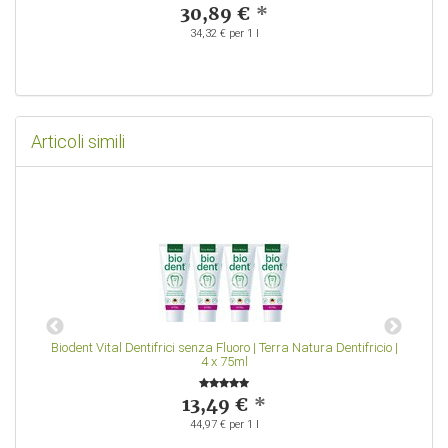
30,89 €
*
34,32 € per 1 l
Articoli simili
Biodent Vital Dentifrici senza Fluoro | Terra Natura Dentifricio |
Bi
4 x 75ml
13,49 €
*
44,97 € per 1 l