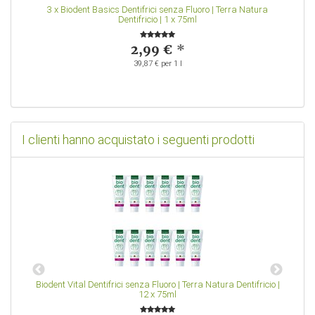
3
x
Biodent Basics Dentifrici senza Fluoro | Terra Natura
Dentifricio | 1 x 75ml
2,99 €
*
39,87 € per 1 l
I clienti hanno acquistato i seguenti prodotti
o
Biodent Vital Dentifrici senza Fluoro | Terra Natura Dentifricio |
Bi
12 x 75ml