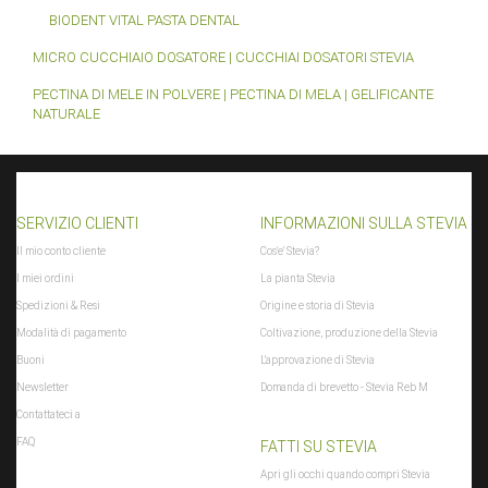
BIODENT VITAL PASTA DENTAL
MICRO CUCCHIAIO DOSATORE | CUCCHIAI DOSATORI STEVIA
PECTINA DI MELE IN POLVERE | PECTINA DI MELA | GELIFICANTE
NATURALE
SERVIZIO CLIENTI
INFORMAZIONI SULLA STEVIA
Il mio conto cliente
Cos'e' Stevia?
I miei ordini
La pianta Stevia
Spedizioni & Resi
Origine e storia di Stevia
Modalità di pagamento
Coltivazione, produzione della Stevia
Buoni
L'approvazione di Stevia
Newsletter
Domanda di brevetto - Stevia Reb M
Contattateci a
FAQ
FATTI SU STEVIA
Apri gli occhi quando compri Stevia