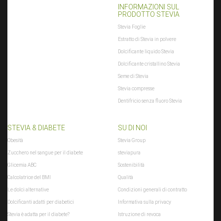
INFORMAZIONI SUL
PRODOTTO STEVIA
Stevia Foglie
Estratto di Stevia in polvere
Dolcificante liquido Stevia
Dolcificante cristallino Stevia
Seme di Stevia
Stevia compresse
Dentifricio senza fluoro Stevia
STEVIA & DIABETE
SU DI NOI
Obesità
Stevia Group
Zucchero nel sangue per il diabete
steviapura
Glicemia ABC
Sostenibilità
Calcolatrice del BMI
Qualità
Le dolci alternative
Condizioni generali di contratto
Dolcificanti adatti per diabetici
Informativa sulla privacy
Stevia è adatta per il diabete?
Istruzione di revoca