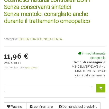
Cosmetici naturali controllati BDIH
Senza conservanti sintetici
Senza mentolo: consigliato anche
durante il trattamento omeopatico
categoria:
BIODENT BASICS PASTA DENTAL
immediatamente
11,96 €
disponibile
tempi di consegna
:
#
39,87 € per 1 l
MINDELIVERYDAYS # - #
incl. 19% IVA. , plus.
spedizione
MAXDELIVERYDAYS #
giorni della settimana
Wishlist
confrontare
Domanda sul prodotto