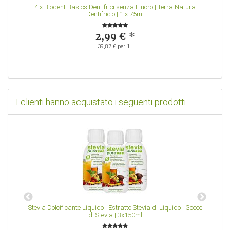
4
x
Biodent Basics Dentifrici senza Fluoro | Terra Natura
Dentifricio | 1 x 75ml
2,99 €
*
39,87 € per 1 l
I clienti hanno acquistato i seguenti prodotti
o |
Stevia Dolcificante Liquido | Estratto Stevia di Liquido | Gocce
1
di Stevia | 3x150ml