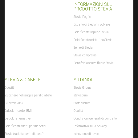
INFORMAZIONI SUL
PRODOTTO STEVIA
Stevia Foglie
Estratto di Stevia in polvere
Dolcificante liquido Stevia
Dolcificante cristallino Stevia
Seme di Stevia
Stevia compresse
Dentifricio senza fluoro Stevia
STEVIA & DIABETE
SU DI NOI
Obesità
Stevia Group
Zucchero nel sangue per il diabete
steviapura
Glicemia ABC
Sostenibilità
Calcolatrice del BMI
Qualità
Le dolci alternative
Condizioni generali di contratto
Dolcificanti adatti per diabetici
Informativa sulla privacy
Stevia è adatta per il diabete?
Istruzione di revoca