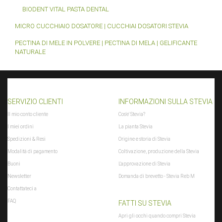
BIODENT VITAL PASTA DENTAL
MICRO CUCCHIAIO DOSATORE | CUCCHIAI DOSATORI STEVIA
PECTINA DI MELE IN POLVERE | PECTINA DI MELA | GELIFICANTE
NATURALE
SERVIZIO CLIENTI
INFORMAZIONI SULLA STEVIA
Il mio conto cliente
Cos'e' Stevia?
I miei ordini
La pianta Stevia
Spedizioni & Resi
Origine e storia di Stevia
Modalità di pagamento
Coltivazione, produzione della Stevia
Buoni
L'approvazione di Stevia
Newsletter
Domanda di brevetto - Stevia Reb M
Contattateci a
FAQ
FATTI SU STEVIA
Apri gli occhi quando compri Stevia