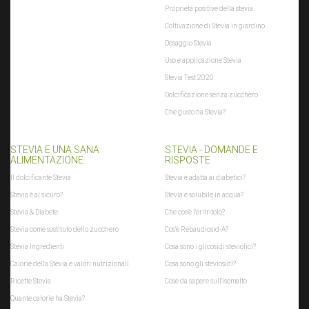
Proprietà positive della stevia
Coltivazione di Stevia in giardino
Dosaggio Stevia
Uso e applicazione Stevia
Stevia Test 2020
Dolcificazione senza zucchero
Che gusto ha Stevia?
STEVIA E UNA SANA
STEVIA - DOMANDE E
ALIMENTAZIONE
RISPOSTE
Il dolcificante Stevia
Stevia è adatta ai diabetici?
Stevia è al sicuro?
Stevia è solubile in acqua?
Stevia & Diabete
Che cos'è l'eritritolo?
Stevia come sostituto dello zucchero
Cos'è Rebaudiosid-A?
Stevia Ingredienti
Cosa sono i glicosidi steviolici?
Calorie della Stevia e valori nutrizionali
Cosa sono gli steviosidi?
Ricette Stevia
Cose da sapere sull'isomalto
Quante calorie ha Stevia?